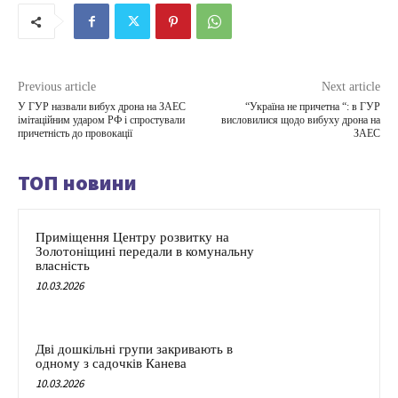
Previous article
Next article
У ГУР назвали вибух дрона на ЗАЕС
“Україна не причетна “: в ГУР
імітаційним ударом РФ і спростували
висловилися щодо вибуху дрона на
причетність до провокації
ЗАЕС
ТОП новини
Приміщення Центру розвитку на
Золотоніщині передали в комунальну
власність
10.03.2026
Дві дошкільні групи закривають в
одному з садочків Канева
10.03.2026