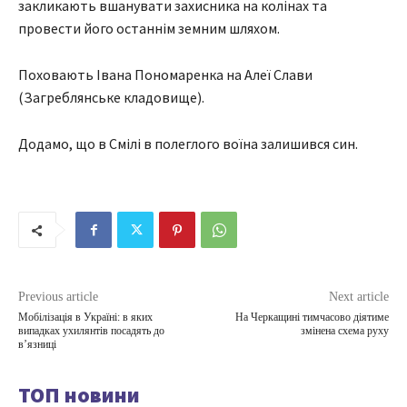
закликають вшанувати захисника на колінах та
провести його останнім земним шляхом.
Поховають Івана Пономаренка на Алеї Слави
(Загреблянське кладовище).
Додамо, що в Смілі в полеглого воїна залишився син.
Previous article
Next article
Мобілізація в Україні: в яких
На Черкащині тимчасово діятиме
випадках ухилянтів посадять до
змінена схема руху
вʼязниці
ТОП новини