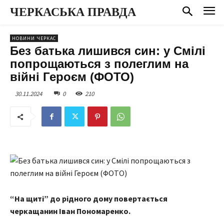
ЧЕРКАСЬКА ПРАВДА
НОВИНИ ЧЕРКАС
Без батька лишився син: у Смілі
попрощаються з полеглим на
війні Героєм (ФОТО)
30.11.2024
0
210
“На щиті” до рідного дому повертається
черкащанин Іван Пономаренко.