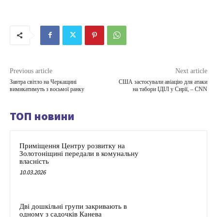
Previous article
Next article
Завтра світло на Черкащині
США застосували авіацію для атаки
вимикатимуть з восьмої ранку
на табори ІДІЛ у Сирії, – CNN
ТОП новини
Приміщення Центру розвитку на
Золотоніщині передали в комунальну
власність
10.03.2026
Дві дошкільні групи закривають в
одному з садочків Канева