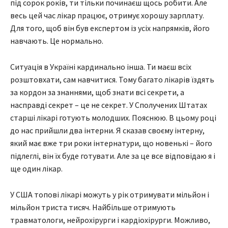
під сорок років, ти тільки починаєш щось робити. Але
весь цей час лікар працює, отримує хорошу зарплату.
Для того, щоб він був експертом із усіх напрямків, його
навчають. Це нормально.
Ситуація в Україні кардинально інша. Ти маєш всіх
розштовхати, сам навчитися. Тому багато лікарів їздять
за кордон за знаннями, щоб знати всі секрети, а
насправді секрет – це не секрет. У Сполучених Штатах
старші лікарі готують молодших. Пояснюю. В цьому році
до нас прийшли два інтерни. Я сказав своєму інтерну,
який має вже три роки інтернатури, що новенькі – його
підлеглі, він їх буде готувати. Але за це все відповідаю я і
ще один лікар.
У США топові лікарі можуть у рік отримувати мільйон і
мільйон триста тисяч. Найбільше отримують
травматологи, нейрохірурги і кардіохірурги. Можливо,