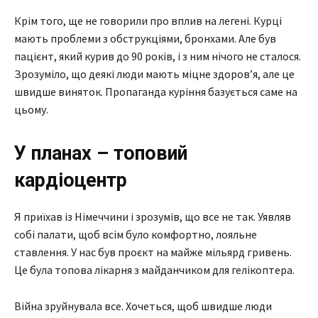
Крім того, ще не говорили про вплив на легені. Курці
мають проблеми з обструкціями, бронхами. Але був
пацієнт, який курив до 90 років, і з ним нічого не сталося.
Зрозуміло, що деякі люди мають міцне здоров’я, але це
швидше виняток. Пропаганда куріння базується саме на
цьому.
У планах – топовий
кардіоцентр
Я приїхав із Німеччини і зрозумів, що все не так. Уявляв
собі палати, щоб всім було комфортно, лояльне
ставлення. У нас був проєкт на майже мільярд гривень.
Це була топова лікарня з майданчиком для гелікоптера.
Війна зруйнувала все. Хочеться, щоб швидше люди