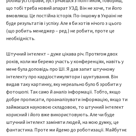
робиш усі справи, зустрічаєшся з політиком, говориш,
що тобі треба новий апарат УЗД. Він не хоче, ти його
вмовляєш. Це постійна історія. По-іншому в Україні не
буде результатів і успіху. Але я би хотів нічого з цього
(що робить менеджер – ред.) не робити, проте це
необхідність.
Штучний інтелект – дуже цікава річ. Протягом двох
років, коли ми беремо участь у конференціях, навіть у
мене була доповідь про ШІ. Я дав запит штучному
інтелекту про кардіостимулятори і шунтування. Він
видав таку картинку, яку нереально було б зробити у
фотошопі. Так само й аналіз інформації. Тобто, якщо
добре прописати, проаналізувати інформацію, якщо ти
займаєшся науковою складовою, то штучний інтелект
корисний і його вже використовують. Але чи буде
штучний інтелект заміняти людей, на мою думку, це
фантастика. Проте ми йдемо до роботизації. Майбутнє