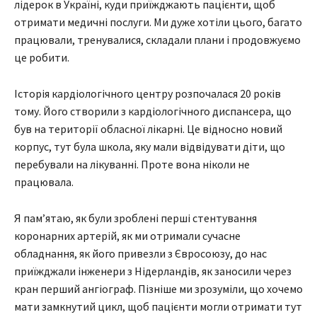
лідерок в Україні, куди приїжджають пацієнти, щоб
отримати медичні послуги. Ми дуже хотіли цього, багато
працювали, тренувалися, складали плани і продовжуємо
це робити.
Історія кардіологічного центру розпочалася 20 років
тому. Його створили з кардіологічного диспансера, що
був на території обласної лікарні. Це відносно новий
корпус, тут була школа, яку мали відвідувати діти, що
перебували на лікуванні. Проте вона ніколи не
працювала.
Я пам’ятаю, як були зроблені перші стентування
коронарних артерій, як ми отримали сучасне
обладнання, як його привезли з Євросоюзу, до нас
приїжджали інженери з Нідерландів, як заносили через
кран перший ангіограф. Пізніше ми зрозуміли, що хочемо
мати замкнутий цикл, щоб пацієнти могли отримати тут