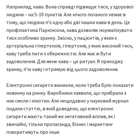
Наприклад, кава. Вона справді підвищує тиск, у здорової
людини – на 5-10 пунктів. Але нічого поганого немає в
тому, що людина п’є одну або дві чашки кави в день. Це
профілактика Паркінсона, кава дозволяє нормалізувати
тиск особливо зранку. Звісно, у пацієнтів, у яких є
артеріальна гіпертензія, гіпертонія, у яких високий тиск,
каву треба пити з обережністю. Але має ж бути
задоволення. Для мене кава – це ритуал. Я приходжу
зранку, п’ю каву і отримую від цього задоволення.
Електронні сигарети виникли, коли треба було показати
новинку на ринку. Виробники заявили, що прибрали з
них смоли і нікотин. Але нещодавно у науковий журнал
подали статтю, в якій доведено, що електронні
сигарети мають такий же негативний вплив, як і
звичайні, тільки пропаганда, бізнес і маркетинг
говоритимуть про інше.