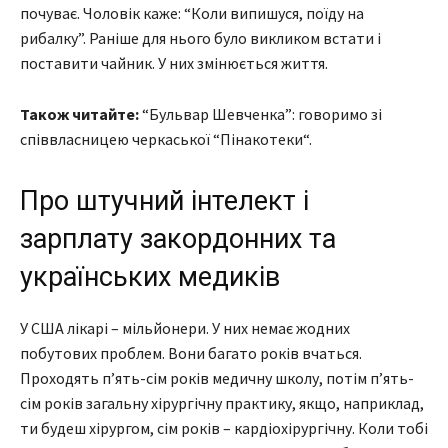
почуває. Чоловік каже: “Коли випишуся, поїду на
рибалку”. Раніше для нього було викликом встати і
поставити чайник. У них змінюється життя.
Також читайте:
“Бульвар Шевченка”: говоримо зі
співвласницею черкаської “Пінакотеки“.
Про штучний інтелект і
зарплату закордонних та
українських медиків
У США лікарі – мільйонери. У них немає жодних
побутових проблем. Вони багато років вчаться.
Проходять п’ять-сім років медичну школу, потім п’ять-
сім років загальну хірургічну практику, якщо, наприклад,
ти будеш хірургом, сім років – кардіохірургічну. Коли тобі