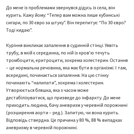
До мене із проблемами звернувся дідусь із села, він
курить. Кажу йому: “Тепер вам можна лише кубинські
сигари, по 30 євро за штуку”. Він перепитує: “По 30 євро?
Тоді кидаю”.
Куріння викликає запалення в судинній стінці. Уявіть
трубу, в якій є серединка, по ній із кров’ю течуть
тромбоцити, еритроцити, зокрема холестерин. Остання
– це нормальна речовина, яка має бути в організмі. І там,
всередині, починається запалення. На цю стінку
починають “налипати”, зокрема і холестерин.
Утворюється бляшка, яка з часом може
дестабілізуватися, що призведе до інфаркту. До мене
приходить людина, бачу аневризм у черевній порожнині
(розширення аорти – ред.). Запитую, чи вона курить.
Відповідь ствердна. Це причина у 80 %, 88 % випадках
аневризму в черевній порожнині.