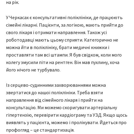
на рік.
У Черкасах є консультативні поліклініки, де працюють
сімейні лікарні. Пацієнти, за логікою, мають прийти до
свого лікаря і отримати направлення. Також усі
роботодавці мають цьому сприяти. Категорично не
можна йти в поліклініку, брати медичні книжки і
проставляти там всі штампи. Я був свідком, коли мого
колегу змусили піти на рентген. Він мав пухлину, хоча
його нічого не турбувало.
Із серцево-судинними захворюваннями можна
звертатися до нашої поліклініки. Треба взяти
направлення від сімейного лікаря і прийти на
консультацію. Ми можемо скоригувати артеріальну
гіпертензію, перевірити кардіограму та УЗД. Якщо щось
виявлять у пацієнта, можемо і пролікувати. Йдеться про
профогляд – це стандартизація.