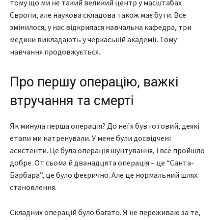
тому що ми не такий великий центр у масштабах
Європи, але наукова складова також має бути. Все
змінилося, у нас відкрилася навчальна кафедра, три
медики викладають у черкаській академії. Тому
навчання продовжується.
Про першу операцію, важкі
втручання та смерті
Як минула перша операція? До неї я був готовий, деякі
етапи ми натренували. У мене були досвідчені
асистенти. Це була операція шунтування, і все пройшло
добре. От сьома й дванадцята операція – це “Санта-
Барбара”, це було феєрично. Але це нормальний шлях
становлення.
Складних операцій було багато. Я не переживаю за те,