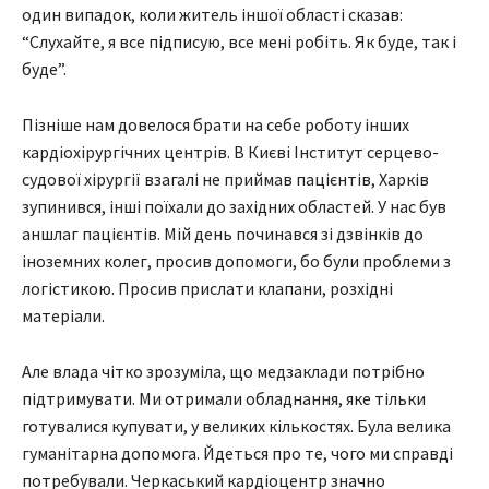
один випадок, коли житель іншої області сказав:
“Слухайте, я все підписую, все мені робіть. Як буде, так і
буде”.
Пізніше нам довелося брати на себе роботу інших
кардіохірургічних центрів. В Києві Інститут серцево-
судової хірургії взагалі не приймав пацієнтів, Харків
зупинився, інші поїхали до західних областей. У нас був
аншлаг пацієнтів. Мій день починався зі дзвінків до
іноземних колег, просив допомоги, бо були проблеми з
логістикою. Просив прислати клапани, розхідні
матеріали.
Але влада чітко зрозуміла, що медзаклади потрібно
підтримувати. Ми отримали обладнання, яке тільки
готувалися купувати, у великих кількостях. Була велика
гуманітарна допомога. Йдеться про те, чого ми справді
потребували. Черкаський кардіоцентр значно