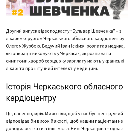
Другий випуск відеоподкасту “Бульвар Шевченка” – з
лікарем-хірургом Черкаського обласного кардіоцентру
Олегом Журбою. Ведучий Іван Іскімжі розпитав медика,
які операції виконують у Черкасах, як розпізнати
симптоми хвороб серця, яку зарплату мають українські
лікарі та про штучний інтелект у медицині.
Історія Черкаського обласного
кардіоцентру
Це, напевно, мрія. Ми хотіли, щоб у нас був центр, який
відповідав би високій якості, щоб нашим пацієнтам не
доводилося їхати в інші міста. Нині Черкащина – одна з