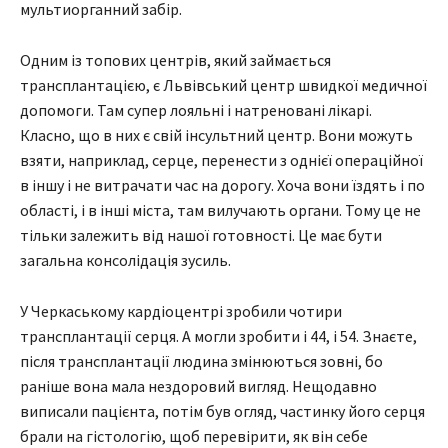
мультиорганний забір.
Одним із топових центрів, який займається
трансплантацією, є Львівський центр швидкої медичної
допомоги. Там супер лояльні і натреновані лікарі.
Класно, що в них є свій інсультний центр. Вони можуть
взяти, наприклад, серце, перенести з однієї операційної
в іншу і не витрачати час на дорогу. Хоча вони їздять і по
області, і в інші міста, там вилучають органи. Тому це не
тільки залежить від нашої готовності. Це має бути
загальна консолідація зусиль.
У Черкаському кардіоцентрі зробили чотири
трансплантації серця. А могли зробити і 44, і 54. Знаєте,
після трансплантації людина змінюються зовні, бо
раніше вона мала нездоровий вигляд. Нещодавно
виписали пацієнта, потім був огляд, частинку його серця
брали на гістологію, щоб перевірити, як він себе