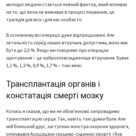
молодої людини стається певний фактор, який впливає
на те, що вона не виживає в процесі лікування, це
трагедія для всіх і для нас особисто.
В основному всі операції дуже відпрацьовані. Але
летальність серед наших втручань допустима, вона має
бути до 2,5 %. Якщо ми говоримо про операцію
шунтування – це найрозповсюдженіше втручання. Буває
1,1 %, 1,3 %, 0,9 %, 1,7 % – такі межі.
Трансплантація органів і
констатація смерті мозку
Колись я сказав, що ми не обов’язково запровадимо
трансплантацію серця. Так, навіть такі думки були. Але
мій близький друг, заступник міністра охорони здоров’я,
опікувався Асоціацією серцево-судинної хірургії і був