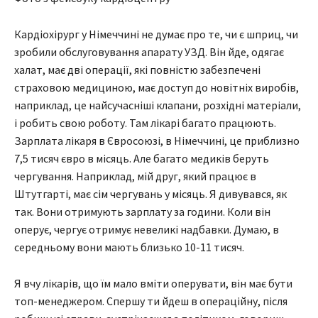
Кардіохірург у Німеччині не думає про те, чи є шприц, чи
зробили обслуговування апарату УЗД. Він йде, одягає
халат, має дві операції, які повністю забезпечені
страховою медициною, має доступ до новітніх виробів,
наприклад, це найсучасніші клапани, розхідні матеріали,
і робить свою роботу. Там лікарі багато працюють.
Зарплата лікаря в Євросоюзі, в Німеччині, це приблизно
7,5 тисяч євро в місяць. Але багато медиків беруть
чергування. Наприклад, мій друг, який працює в
Штутгарті, має сім чергувань у місяць. Я дивувався, як
так. Вони отримують зарплату за години. Коли він
оперує, чергує отримує невеликі надбавки. Думаю, в
середньому вони мають близько 10-11 тисяч.
Я вчу лікарів, що їм мало вміти оперувати, він має бути
топ-менеджером. Спершу ти йдеш в операційну, після