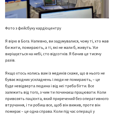
Фото з фейсбуку кардіоцентру
Я вірю в Бога. Напевно, ви задумувалися, чому ті, хто мав
би жити, помирають, а ті, які не мали б, живуть. Усе
вирішується на небі, сто відсотків. Я бачив це тисячу
разів.
Якщо хтось колись вам із медиків скаже, що в нього не
буває жодних ускладнень і люди не помирають, – це
буде невідверта людина і від неї треба бігти. Все
залежить від того, з чим ти починаєш працювати. Коли
привозять пацієнта, який приречений без оперативного
втручання, і ти робиш все, щоб він вижив, проте він
помирає – це одна справа. Коли під час операції у