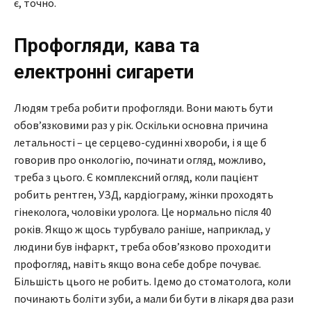
є, точно.
Профогляди, кава та
електронні сигарети
Людям треба робити профогляди. Вони мають бути
обов’язковими раз у рік. Оскільки основна причина
летальності – це серцево-судинні хвороби, і я ще б
говорив про онкологію, починати огляд, можливо,
треба з цього. Є комплексний огляд, коли пацієнт
робить рентген, УЗД, кардіограму, жінки проходять
гінеколога, чоловіки уролога. Це нормально після 40
років. Якщо ж щось турбувало раніше, наприклад, у
людини був інфаркт, треба обов’язково проходити
профогляд, навіть якщо вона себе добре почуває.
Більшість цього не робить. Ідемо до стоматолога, коли
починають боліти зуби, а мали би бути в лікаря два рази