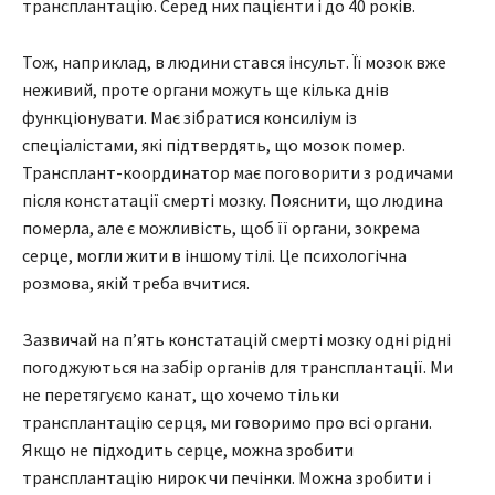
трансплантацію. Серед них пацієнти і до 40 років.
Тож, наприклад, в людини стався інсульт. Її мозок вже
неживий, проте органи можуть ще кілька днів
функціонувати. Має зібратися консиліум із
спеціалістами, які підтвердять, що мозок помер.
Трансплант-координатор має поговорити з родичами
після констатації смерті мозку. Пояснити, що людина
померла, але є можливість, щоб її органи, зокрема
серце, могли жити в іншому тілі. Це психологічна
розмова, якій треба вчитися.
Зазвичай на п’ять констатацій смерті мозку одні рідні
погоджуються на забір органів для трансплантації. Ми
не перетягуємо канат, що хочемо тільки
трансплантацію серця, ми говоримо про всі органи.
Якщо не підходить серце, можна зробити
трансплантацію нирок чи печінки. Можна зробити і