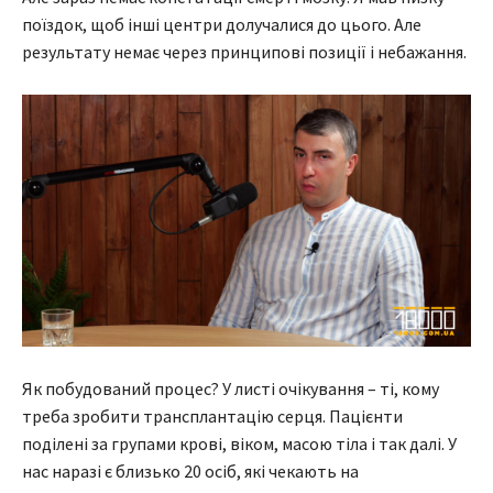
поїздок, щоб інші центри долучалися до цього. Але
результату немає через принципові позиції і небажання.
Як побудований процес? У листі очікування – ті, кому
треба зробити трансплантацію серця. Пацієнти
поділені за групами крові, віком, масою тіла і так далі. У
нас наразі є близько 20 осіб, які чекають на