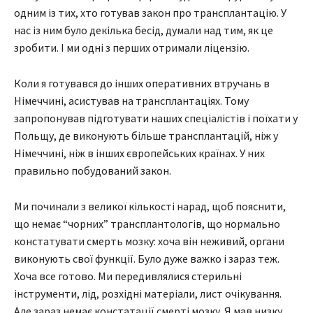
одним із тих, хто готував закон про трансплантацію. У
нас із ним було декілька бесід, думали над тим, як це
зробити. І ми одні з перших отримали ліцензію.
Коли я готувався до інших оперативних втручань в
Німеччині, асистував на трансплантаціях. Тому
запропонував підготувати наших спеціалістів і поїхати у
Польщу, де виконують більше трансплантацій, ніж у
Німеччині, ніж в інших європейських країнах. У них
правильно побудований закон.
Ми починали з великої кількості нарад, щоб пояснити,
що немає “чорних” трансплантологів, що нормально
констатувати смерть мозку: хоча він неживий, органи
виконують свої функції. Було дуже важко і зараз теж.
Хоча все готово. Ми передивлялися стерильні
інструменти, лід, розхідні матеріали, лист очікування.
Але зараз немає констатації смерті мозку. Я мав низку