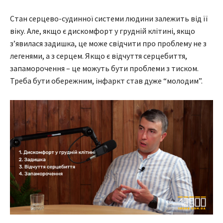
Стан серцево-судинної системи людини залежить від її
віку. Але, якщо є дискомфорт у грудній клітині, якщо
з’явилася задишка, це може свідчити про проблему не з
легенями, а з серцем. Якщо є відчуття серцебиття,
запаморочення – це можуть бути проблеми з тиском.
Треба бути обережним, інфаркт став дуже “молодим”.