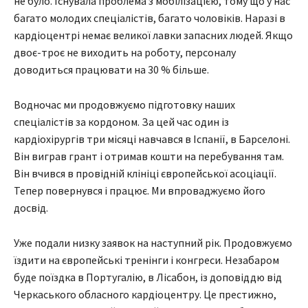
не було. Існувала проблема з мобілізацією, тому що у нас
багато молодих спеціалістів, багато чоловіків. Наразі в
кардіоцентрі немає великої лавки запасних людей. Якщо
двоє-троє не виходить на роботу, персоналу
доводиться працювати на 30 % більше.
Водночас ми продовжуємо підготовку наших
спеціалістів за кордоном. За цей час один із
кардіохірургів три місяці навчався в Іспанії, в Барселоні.
Він виграв грант і отримав кошти на перебування там.
Він вчився в провідній клініці європейської асоціації.
Тепер повернувся і працює. Ми впроваджуємо його
досвід.
Уже подали низку заявок на наступний рік. Продовжуємо
їздити на європейські тренінги і конгреси. Незабаром
буде поїздка в Португалію, в Лісабон, із доповіддю від
Черкаського обласного кардіоцентру. Це престижно,