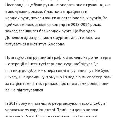
Насправді – це було рутинне оперативне втручання, яке
виконували роками. У нас почав працювати
кардіохірург, почали вчити анестезіологів, хірургів. За
цей час змінилося кілька команд і в 2013-2014 роках
заклад залишився без кардіохірурга. Це був удар.
Довелося одразу кільком хірургам і анестезіологам
готуватися в інституті Амосова.
Пригадую свій рутинний графік: з понеділка до четверга
– операції в Інституті серцево-судинної хірургії, з
п’ятниці до суботи – оперативні втручання тут. Не було
ні часу, ні відпочинку, тому що і в неділю ми спостерігали
за пацієнтами. І так тривало протягом семи років, поки
всі не підготувалися.
Із 2017 року ми повністю реорганізували всю службу в
черкаському кардіоцентрі. Прийшли дещо новою
командою. У нас були два спеціалісти з Інституту