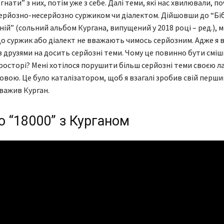
гнати” з них, потім уже з себе. Далі теми, які нас хвилювали, п
ерйозно-несерйозно суржиком чи діалектом. Дійшовши до “Бі
ній” (сольний альбом Кургана, випущений у 2018 році – ред.), 
о суржик або діалект не вважають чимось серйозним. Адже я в
з друзями на досить серйозні теми. Чому це повинно бути сміш
росторі? Мені хотілося порушити більш серйозні теми своєю л
вою. Це було каталізатором, щоб я взагалі зробив свій перш
уважив Курган.
ю “18000” з Курганом