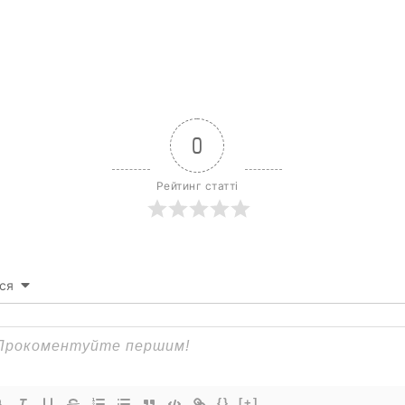
0
Рейтинг статті
ся
{}
[+]