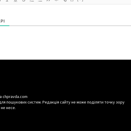
РІ
а chpravda.com
для пошукових систем. Редакція сайту не може поділяти точку зору
 не несе.