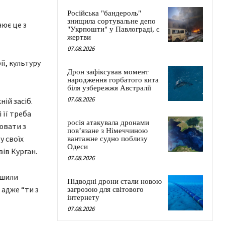
Російська "бандероль"
знищила сортувальне депо
ює це з
"Укрпошти" у Павлограді, є
жертви
07.08.2026
ії, культуру
Дрон зафіксував момент
народження горбатого кита
біля узбережжя Австралії
07.08.2026
ній засіб.
 її треба
росія атакувала дронами
ювати з
пов’язане з Німеччиною
у своїх
вантажне судно поблизу
Одеси
вів Курган.
07.08.2026
ішили
Підводні дрони стали новою
 адже “ти з
загрозою для світового
інтернету
07.08.2026