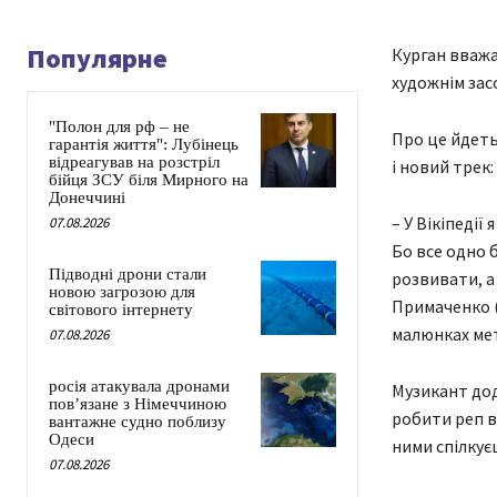
Популярне
Курган вважа
художнім зас
"Полон для рф – не
Про це йдетьс
гарантія життя": Лубінець
відреагував на розстріл
і новий трек:
бійця ЗСУ біля Мирного на
Донеччині
– У Вікіпедії
07.08.2026
Бо все одно б
Підводні дрони стали
розвивати, а
новою загрозою для
Примаченко (
світового інтернету
малюнках мето
07.08.2026
росія атакувала дронами
Музикант дода
пов’язане з Німеччиною
робити реп в
вантажне судно поблизу
Одеси
ними спілкуєш
07.08.2026