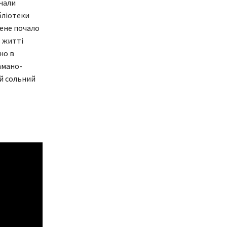
очали
бліотеки
мене почало
 житті
но в
амано-
ий сольний