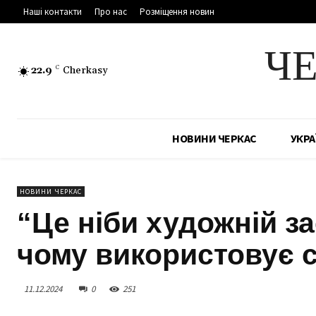
Наші контакти
Про нас
Розміщення новин
Ч
22.9
C
Cherkasy
НОВИНИ ЧЕРКАС
УКРА
НОВИНИ ЧЕРКАС
“Це ніби художній за
чому використовує с
11.12.2024
0
251