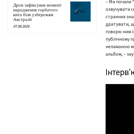
– Ми почали “
Дрон зафіксував момент
озвучувати с
народження горбатого
кита біля узбережжя
странних зна
Австралії
дратувати, щ
07.08.2026
говорю ним і
публічному п
неламаною мо
альбом, – за
Інтерв’