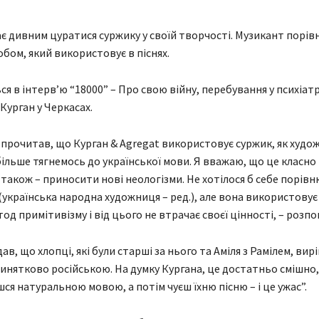
є дивним цуратися суржику у своїй творчості. Музикант порівн
обом, який використовує в піснях.
я в інтерв’ю “18000” – Про свою війну, перебування у психіатр
 Курган у Черкасах.
 я прочитав, що Курган & Agregat використовує суржик, як худож
ільше тягнемось до української мови. Я вважаю, що це класно і
 також – приносити нові неологізми. Не хотілося б себе порівн
українська народна художниця – ред.), але вона використовує 
д примітивізму і від цього не втрачає своєї цінності, – розпо
в, що хлопці, які були старші за нього та Аміля з Рамілем, вир
инятково російською. На думку Кургана, це достатньо смішно,
ся натуральною мовою, а потім чуєш їхню пісню – і це ужас”.