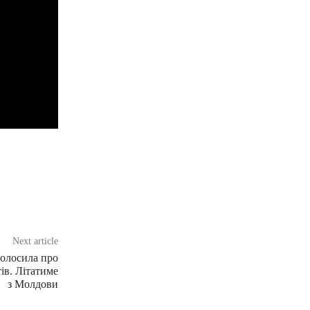
Next article
голосила про
ів. Літатиме
з Молдови