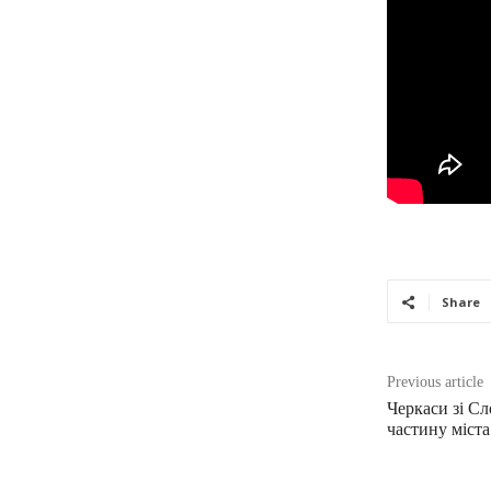
Share
Previous article
Черкаси зі С
частину міст