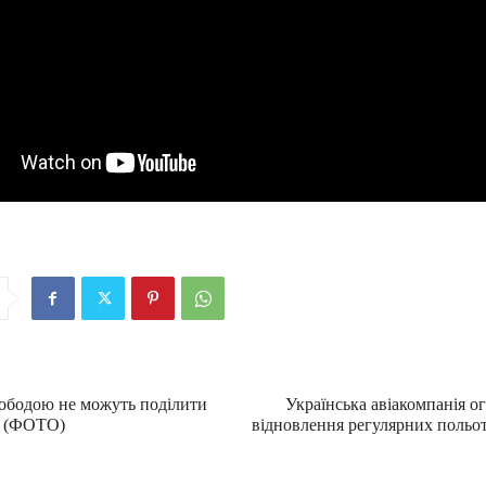
лободою не можуть поділити
Українська авіакомпанія о
а (ФОТО)
відновлення регулярних польот