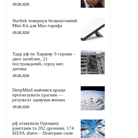
09.08.2026
Starlink повернув безкоштовний
Mini Kit для Max-тарифу
09.08.2026
Удар рф по Харкову 9 серпня –
двоє загиблих, 21
постраждалий, серед них
дитина
09.08.2026
DeepMind навчився краще
прогнозувати урагани —
результат здивував вчених
09.08.2026
рф атакувала Одещину
ракетами та 202 дронами, 174
БПЛА збито – Повітряні сили