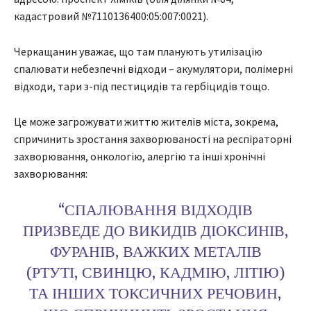
кадастровий №7110136400:05:007:0021).
Черкащанин уважає, що там планують утилізацію
спалювати небезпечні відходи – акумулятори, полімерні
відходи, тари з-під пестицидів та гербіцидів тощо.
Це може загрожувати життю жителів міста, зокрема,
спричинить зростання захворюваності на респіраторні
захворювання, онкологію, алергію та інші хронічні
захворювання:
“СПАЛЮВАННЯ ВІДХОДІВ
ПРИЗВЕДЕ ДО ВИКИДІВ ДІОКСИНІВ,
ФУРАНІВ, ВАЖКИХ МЕТАЛІВ
(РТУТІ, СВИНЦЮ, КАДМІЮ, ЛІТІЮ)
ТА ІНШИХ ТОКСИЧНИХ РЕЧОВИН,