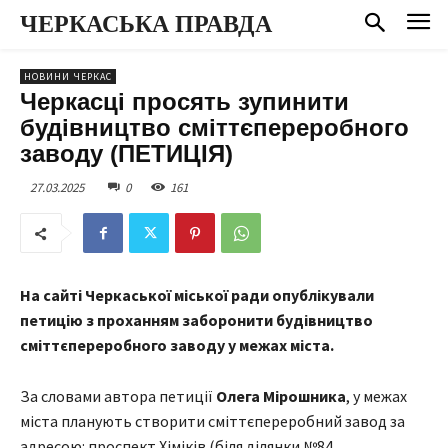
ЧЕРКАСЬКА ПРАВДА
НОВИНИ ЧЕРКАС
Черкасці просять зупинити
будівництво сміттєпереробного
заводу (ПЕТИЦІЯ)
27.03.2025
0
161
На сайті Черкаської міської ради опублікували
петицію з проханням заборонити будівництво
сміттєпереробного заводу у межах міста.
За словами автора петиції
Олега Мірошника
, у межах
міста планують створити сміттєпереробний завод за
адресою: проспект Хіміків (біля ділянки №84,