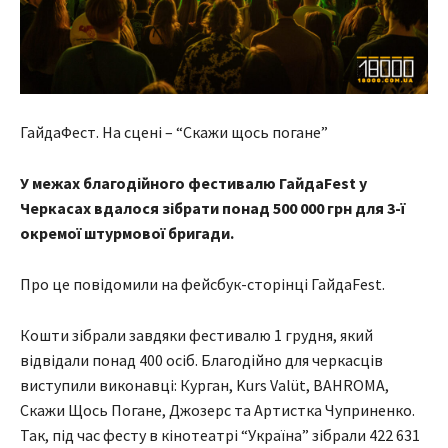
ГайдаФест. На сцені – “Скажи щось погане”
У межах благодійного фестивалю ГайдаFest у
Черкасах вдалося зібрати понад 500 000 грн для 3-ї
окремої штурмової бригади.
Про це повідомили на фейсбук-сторінці ГайдаFest.
Кошти зібрали завдяки фестивалю 1 грудня, який
відвідали понад 400 осіб. Благодійно для черкасців
виступили виконавці: Курган, Kurs Valüt, BAHROMA,
Скажи Щось Погане, Джозерс та Артистка Чуприненко.
Так, під час фесту в кінотеатрі “Україна” зібрали 422 631