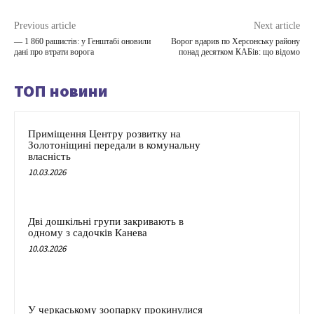
Previous article
Next article
— 1 860 рашистів: у Генштабі оновили
Ворог вдарив по Херсонську району
дані про втрати ворога
понад десятком КАБів: що відомо
ТОП новини
Приміщення Центру розвитку на
Золотоніщині передали в комунальну
власність
10.03.2026
Дві дошкільні групи закривають в
одному з садочків Канева
10.03.2026
У черкаському зоопарку прокинулися