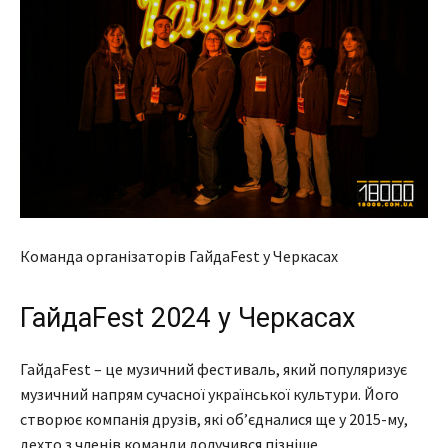
Команда організаторів ГайдаFest у Черкасах
ГайдаFest 2024 у Черкасах
ГайдаFest – це музичний фестиваль, який популяризує
музичний напрям сучасної української культури. Його
створює компанія друзів, які об’єдналися ще у 2015-му,
дехто з членів команди долучився пізніше.