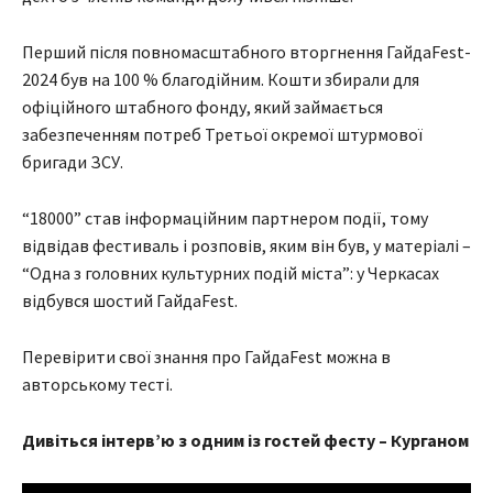
Перший після повномасштабного вторгнення ГайдаFest-
2024 був на 100 % благодійним. Кошти збирали для
офіційного штабного фонду, який займається
забезпеченням потреб Третьої окремої штурмової
бригади ЗСУ.
“18000” став інформаційним партнером події, тому
відвідав фестиваль і розповів, яким він був, у матеріалі –
“Одна з головних культурних подій міста”: у Черкасах
відбувся шостий ГайдаFest.
Перевірити свої знання про ГайдаFest можна в
авторському тесті.
Дивіться інтерв’ю з одним із гостей фесту – Курганом