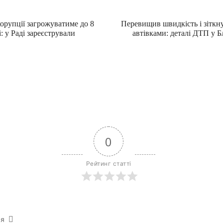
орупції загрожуватиме до 8
Перевищив швидкість і зіткну
і: у Раді зареєстрували
автівками: деталі ДТП у 
0
Рейтинг статті
ся