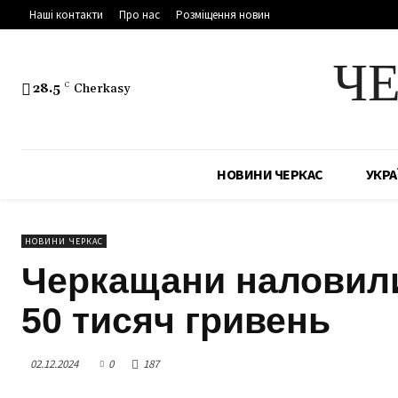
Наші контакти
Про нас
Розміщення новин
Ч
28.5
C
Cherkasy
НОВИНИ ЧЕРКАС
УКРА
НОВИНИ ЧЕРКАС
Черкащани наловили
50 тисяч гривень
02.12.2024
0
187