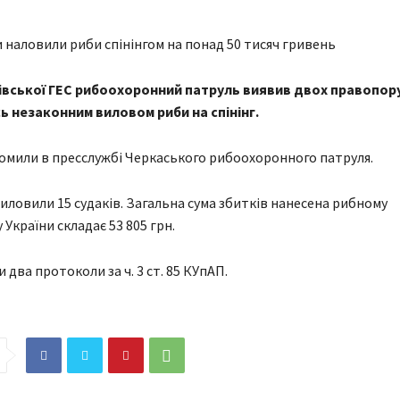
нівської ГЕС рибоохоронний патруль виявив двох правопор
ь незаконним виловом риби на спінінг.
омили в пресслужбі Черкаського рибоохоронного патруля.
ловили 15 судаків. Загальна сума збитків нанесена рибному
України складає 53 805 грн.
и два протоколи за ч. 3 ст. 85 КУпАП.