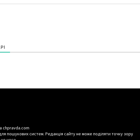
РІ
а chpravda.com
для пошукових систем. Редакція сайту не може поділяти точку зору
 не несе.