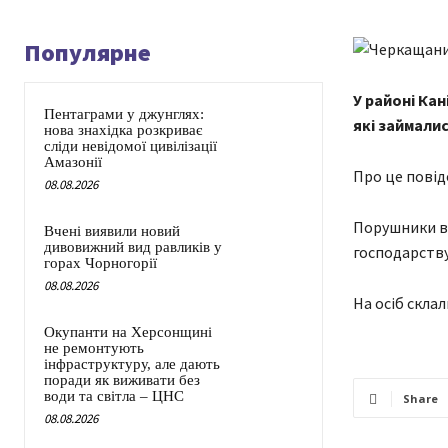
Популярне
У районі Ка
Пентаграми у джунглях:
які займалис
нова знахідка розкриває
сліди невідомої цивілізації
Амазонії
Про це повід
08.08.2026
Порушники ви
Вчені виявили новий
дивовижний вид равликів у
господарству 
горах Чорногорії
08.08.2026
На осіб склал
Окупанти на Херсонщині
не ремонтують
інфраструктуру, але дають
поради як виживати без
води та світла – ЦНС
Share
08.08.2026