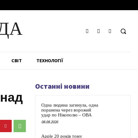
ДА
СВІТ
ТЕХНОЛОГІЇ
Останні новини
онад
Одна людина загинула, одна
поранена через ворожий
удар по Нікополю – ОВА
08.08.2026
Apple 20 років тому