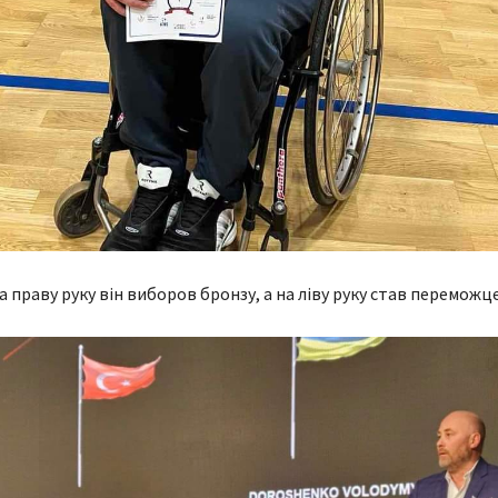
а праву руку він виборов бронзу, а на ліву руку став переможц