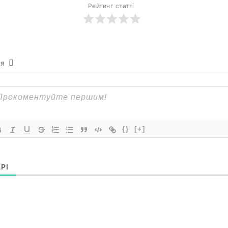
Рейтинг статті
ся
{}
[+]
РІ