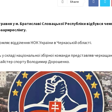
Share
травня у м. Братиславі Словацької Республіки відбувся чем
раармреслінгу.
омляє відділення НОК України в Черкаській області.
 у складі національної збірної команди представляв черкащан
майстер спорту Володимир Дорошенко.