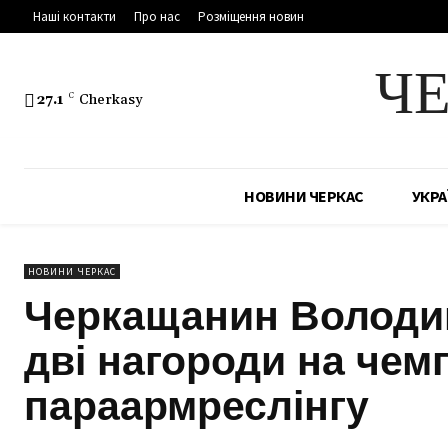
Наші контакти
Про нас
Розміщення новин
Ч
27.1
C
Cherkasy
НОВИНИ ЧЕРКАС
УКРА
НОВИНИ ЧЕРКАС
Черкащанин Володи
дві нагороди на чем
параармреслінгу