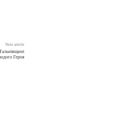
Next article
 Тальнівщині
лодого Героя