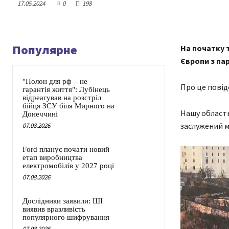
17.05.2024
0
198
Популярне
На початку 
Європи з па
"Полон для рф – не
Про це повід
гарантія життя": Лубінець
відреагував на розстріл
бійця ЗСУ біля Мирного на
Нашу область
Донеччині
заслужений 
07.08.2026
Ford планує почати новий
етап виробництва
електромобілів у 2027 році
07.08.2026
Дослідники заявили: ШІ
виявив вразливість
популярного шифрування
07.08.2026