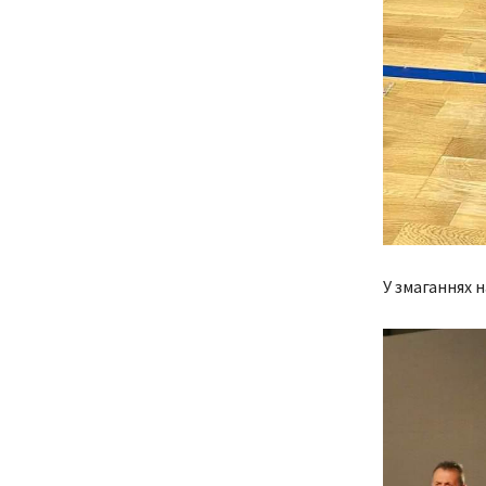
У змаганнях н