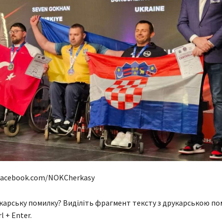
facebook.com/NOKCherkasy
арську помилку? Виділіть фрагмент тексту з друкарською п
l + Enter.