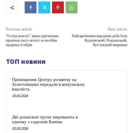
Previous article
Next article
“Гостра помста”: жінка оригінально
Найгарячішими впродовж доби були
провчила свого колегу за постійну
Курахівський, Покровський,
крадіжку її обідів
Куп’янський напрямки
ТОП новини
Приміщення Центру розвитку на
Золотоніщині передали в комунальну
власність
10.03.2026
Дві дошкільні групи закривають в
одному з садочків Канева
10.03.2026