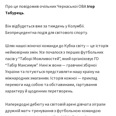
Про це повідомив очільник Черкаської ОВА
Ігор
Табурець
.
Він відбудеться вже за тиждень у Колумбії.
Безпрецедентна подія для світового спорту.
Шлях нашої жіночої команди до Кубка світу — це історія
неймовірних змін. Усе почалося з перших футбольних
пасів у “Таборі Можливостей”, який організовує ГО
“Табір Максимум”. Нині ж вони — гравчині збірної
України та готуються представляти нашу країну на
міжнародних змаганнях. Історія кожної — приклад
перемоги над собою та обставинами, гартування
характеру й щоденних перетворень.
Напередодні дебюту на світовій арені дівчата зіграли
дружній матч-тренування з футбольною командою