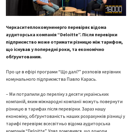
Черкаситеплокомуненерго перевіряє відома
аудиторська компанія “Deloitte”. Після перевірки
підприємство може отримати різницю між тарифом,
що існував у попередні роки, та економічно
обґрунтованим.
Про це в ефірі програми “Що далі?” розповів керівник
комунального підприємства Павло Карась.
– Ми потрапили до переліку з десяти українських
компаній, яким міжнародні компанії можуть повернути
різницю в тарифах після перевірки. Зараз нашу
економіку, обґрунтованість наших розрахунків різниці у
тарифі перевіряє всесвітньо відома аудиторська
компанія “Deloitte”. Уряд домовився, що донори