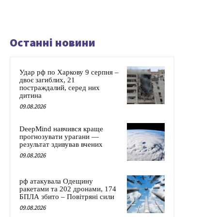
Останні новини
Удар рф по Харкову 9 серпня –
двоє загиблих, 21
постраждалий, серед них
дитина
09.08.2026
DeepMind навчився краще
прогнозувати урагани —
результат здивував вчених
09.08.2026
рф атакувала Одещину
ракетами та 202 дронами, 174
БПЛА збито – Повітряні сили
09.08.2026