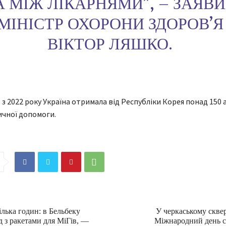
А МІЖ ЛІКАРНЯМИ”, – ЗАЯВ
МІНІСТР ОХОРОНИ ЗДОРОВ’Я
ВІКТОР ЛЯШКО.
з 2022 року Україна отримала від Республіки Корея понад 150 
чної допомоги.
лька годин: в Бельбеку
У черкаському сквер
 з ракетами для МіГів, —
Міжнародний день с