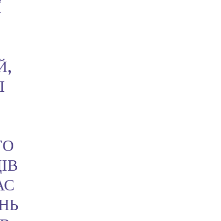
Ї
Й,
І
ТО
ІВ
АС
НЬ