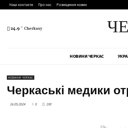
Наші контакти
Про нас
Розміщення новин
Ч
24.9
C
Cherkasy
НОВИНИ ЧЕРКАС
УКРА
НОВИНИ ЧЕРКАС
Черкаські медики от
16.05.2024
0
190