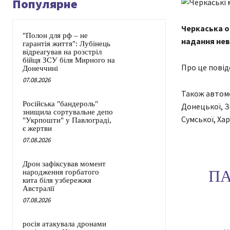
Популярне
Черкаська о
"Полон для рф – не
надання нев
гарантія життя": Лубінець
відреагував на розстріл
бійця ЗСУ біля Мирного на
Про це повід
Донеччині
07.08.2026
Також автомо
Російська "бандероль"
Донецької, З
знищила сортувальне депо
Сумської, Хар
"Укрпошти" у Павлограді,
є жертви
07.08.2026
Дрон зафіксував момент
ПА
народження горбатого
кита біля узбережжя
Австралії
07.08.2026
росія атакувала дронами