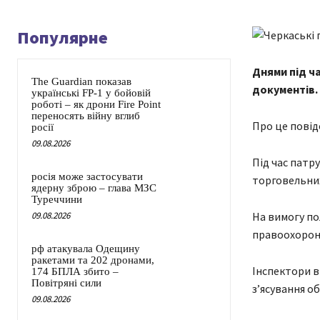
Популярне
Днями під ч
The Guardian показав
документів.
українські FP-1 у бойовій
роботі – як дрони Fire Point
переносять війну вглиб
Про це повід
росії
09.08.2026
Під час патр
росія може застосувати
торговельних
ядерну зброю – глава МЗС
Туреччини
09.08.2026
На вимогу по
правоохоронц
рф атакувала Одещину
ракетами та 202 дронами,
Інспектори в
174 БПЛА збито –
Повітряні сили
з’ясування о
09.08.2026