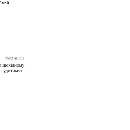
льна
Next article
 пішохідному
я судитимуть