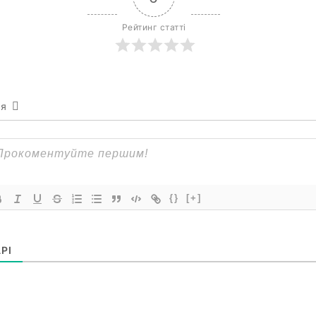
Рейтинг статті
ся
{}
[+]
РІ