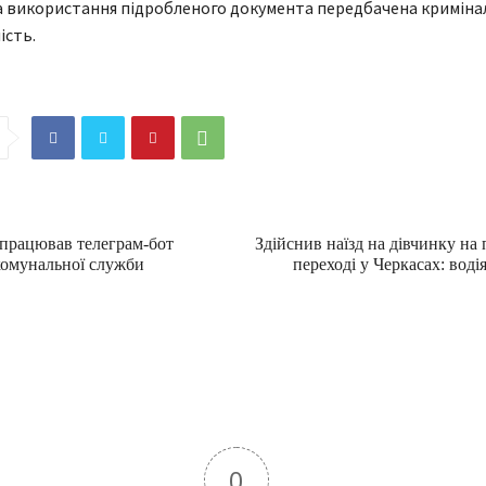
а використання підробленого документа передбачена криміна
ість.
апрацював телеграм-бот
Здійснив наїзд на дівчинку на
комунальної служби
переході у Черкасах: воді
0