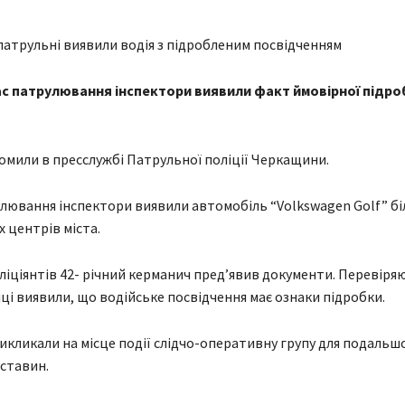
ас патрулювання інспектори виявили факт ймовірної підро
омили в пресслужбі Патрульної поліції Черкащини.
улювання інспектори виявили автомобіль “Volkswagen Golf” біл
 центрів міста.
ліціянтів 42- річний керманич пред’явив документи. Перевіря
і виявили, що водійське посвідчення має ознаки підробки.
икликали на місце події слідчо-оперативну групу для подальш
бставин.