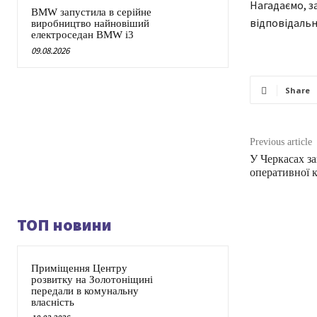
Нагадаємо, з
BMW запустила в серійне
відповідальн
виробництво найновіший
електроседан BMW i3
09.08.2026
Share
Previous article
У Черкасах з
оперативної 
ТОП новини
Приміщення Центру
розвитку на Золотоніщині
передали в комунальну
власність