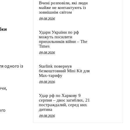
Вчені розповіли, які люди
майже не контактують із
зовнішнім світом
09.08.2026
бки
Удари України по рф
можуть посилити
прихильників війни – The
Times
09.08.2026
я одного із
Starlink повернув
безкоштовний Mini Kit для
Max-тарифу
09.08.2026
ючи,
Удар рф по Харкову 9
серпня – двоє загиблих, 21
постраждалий, серед них
ого
дитина
09.08.2026