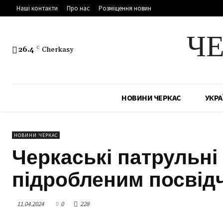
Наші контакти
Про нас
Розміщення новин
Ч
26.4
C
Cherkasy
НОВИНИ ЧЕРКАС
УКРА
НОВИНИ ЧЕРКАС
Черкаські патрульні
підробленим посвід
11.04.2024
0
228