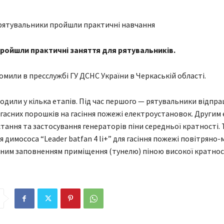
пройшли практичні заняття для рятувальників.
омили в пресслужбі ГУ ДСНС України в Черкаській області.
одили у кілька етапів. Під час першого — рятувальники відпр
гасних порошків на гасіння пожежі електроустановок. Другим
тання та застосування генераторів піни середньої кратності. 
 димососа “Leader batfan 4 li+” для гасіння пожежі повітряно
мним заповненням приміщення (тунелю) піною високої кратнос