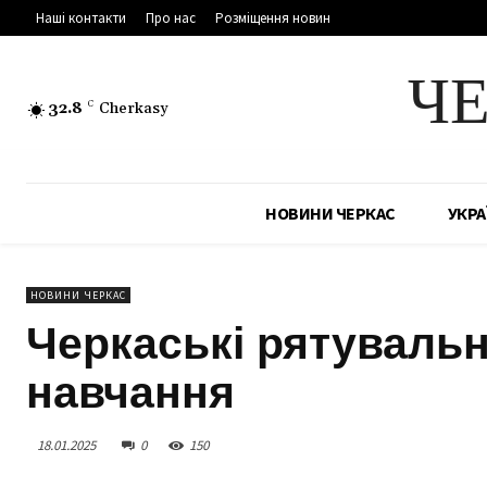
Наші контакти
Про нас
Розміщення новин
Ч
32.8
C
Cherkasy
НОВИНИ ЧЕРКАС
УКРА
НОВИНИ ЧЕРКАС
Черкаські рятуваль
навчання
18.01.2025
0
150