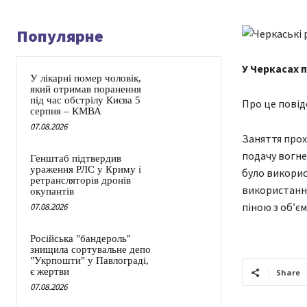
Популярне
У Черкасах 
У лікарні помер чоловік,
який отримав поранення
під час обстрілу Києва 5
Про це повід
серпня – КМВА
07.08.2026
Заняття прох
подачу вогне
Генштаб підтвердив
ураження РЛС у Криму і
було викорис
ретрансляторів дронів
використання
окупантів
піною з об’є
07.08.2026
Російська "бандероль"
знищила сортувальне депо
"Укрпошти" у Павлограді,
є жертви
Share
07.08.2026