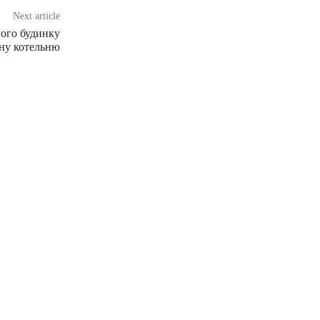
Next article
вого будинку
ьну котельню