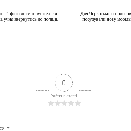
на”: фото дитини вчительки
Для Черкаського полого
а учня звернутись до поліції,
побудували нову мобіл
0
Рейтинг статті
ся