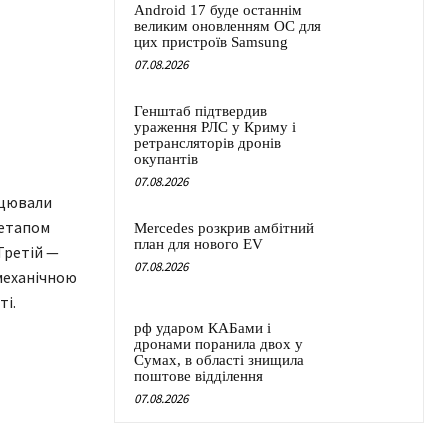
Android 17 буде останнім
великим оновленням ОС для
цих пристроїв Samsung
07.08.2026
Генштаб підтвердив
ураження РЛС у Криму і
ретрансляторів дронів
окупантів
07.08.2026
ацювали
 етапом
Mercedes розкрив амбітний
план для нового EV
Третій —
07.08.2026
-механічною
ті.
рф ударом КАБами і
дронами поранила двох у
Сумах, в області знищила
поштове відділення
07.08.2026