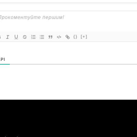
{}
[+]
РІ