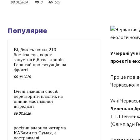
09.04.2024
0
589
Популярне
Відбулось понад 210
У червні уч
боєзіткнень, ворог
запустив 6,6 тис. дронів –
проєктів еко
Генштаб про ситуацію на
фронті
Про це повід
06.08.2026
Черкаської мі
Вчені знайшли спосіб
перетворити пластик на
Учні Черкась
цінний мастильний
інгредієнт
Зеленько А
06.08.2026
Т.Г. Шевченк
(Олімпіади Ге
росіяни вдарили чотирма
КАБами по Сумах, є
постраждалі