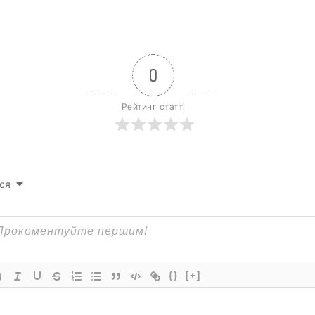
0
Рейтинг статті
ся
{}
[+]