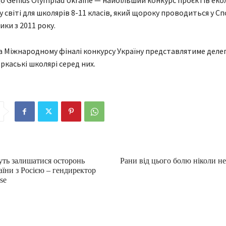
о Genius Olympiad Ukraine — найбільший конкурс проєктів еко
у світі для школярів 8-11 класів, який щороку проводиться у С
ки з 2011 року.
а Міжнародному фіналі конкурсу Україну представлятиме делега
ркаські школярі серед них.
ть залишатися осторонь
Рани від цього болю ніколи н
їни з Росією – гендиректор
se