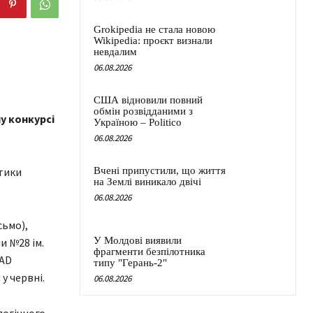
Grokipedia не стала новою
Wikipedia: проєкт визнали
невдалим
06.08.2026
США відновили повний
обмін розвідданими з
у конкурсі
Україною – Politico
06.08.2026
ітики
Вчені припустили, що життя
на Землі виникало двічі
06.08.2026
ьмо),
У Молдові виявили
и №28 ім.
фрагменти безпілотника
AD
типу "Герань-2"
у червні.
06.08.2026