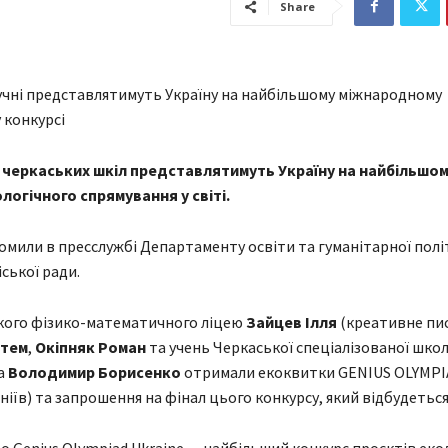
Share
ні черкаських шкіл представлятимуть Україну на найбільшом
логічного спрямування у світі.
омили в пресслужбі Департаменту освіти та гуманітарної пол
ської ради.
кого фізико-математичного ліцею
Зайцев Ілля
(креативне пис
ртем
,
Окіпняк Роман
та учень Черкаської спеціалізованої школ
а
Володимир Борисенко
отримали екоквитки GENIUS OLYMPI
ніїв) та запрошення на фінал цього конкурсу, який відбудеться 