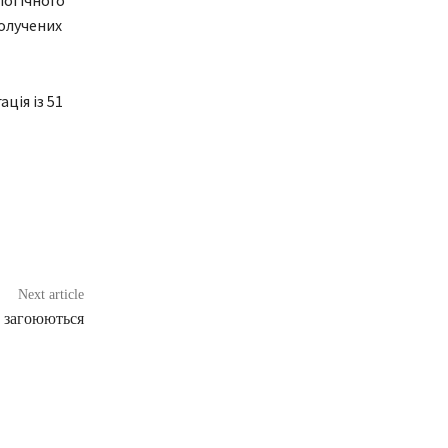
логічного
получених
ція із 51
Next article
е загоюються