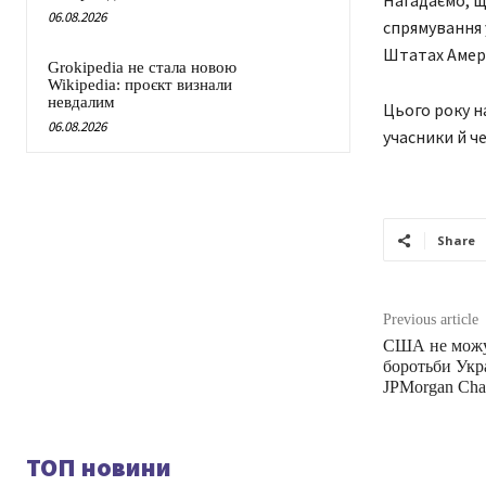
Нагадаємо, щ
06.08.2026
спрямування 
Штатах Амери
Grokipedia не стала новою
Wikipedia: проєкт визнали
невдалим
Цього року н
06.08.2026
учасники й че
Share
Previous article
США не можу
боротьби Укра
JPMorgan Cha
ТОП новини