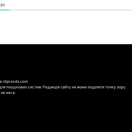
РІ
а chpravda.com
для пошукових систем. Редакція сайту не може поділяти точку зору
 не несе.