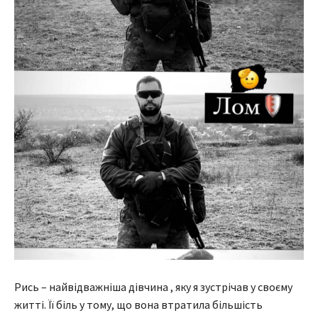
Рись – найвідважніша дівчина , яку я зустрічав у своєму
житті. Її біль у тому, що вона втратила більшість