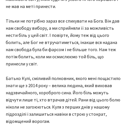
не мав на меті принести.
Тільки не потрібно зараз все спихувати на Бога. Він дав
нам свободу вибору, а ми сприйняли її за можливість
нести біль у цей світ. І повірте, йому теж від цього
болить, але Бог не втручатиметься, інакше вся надана
нам свобода була би фарсом і не більше того. Нам теж
потім болить, коли ми осмислюємо той біль, що
принесли у світ.
Батько Кулі, сміливий полковник, якого мені пощастило
знати ще з 2014 року – велика людина, який виховав
надзвичайного, хороброго сина. Його біль можуть
відчути лише ті, хто втрачав дітей. Рани від цього болю
ніколи не загоюються. Куля з перших днів у нашому
підрозділі і залишиться навіки в строю у стократ,
відомщений ворогам.