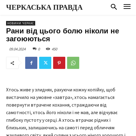
ЧЕРКАСЬКА ПРАВДА
НОВИНИ ЧЕРКАС
Рани від цього болю ніколи не
загоюються
09.04.2024
0
450
Хтось живе у злиднях, рахуючи кожну копійку, щоб
вистачило на умовне «завтра», хтось намагається
повернути втрачене кохання, страждаючи від
самотності, хтось його ніколи і не мав, але відчуває
глибоку пустоту у серці. А хтось втрачає рідних і
близьких, залишаючись на самоті перед обличчям
жахливого світу, який судячи з усього нічого хорошого і