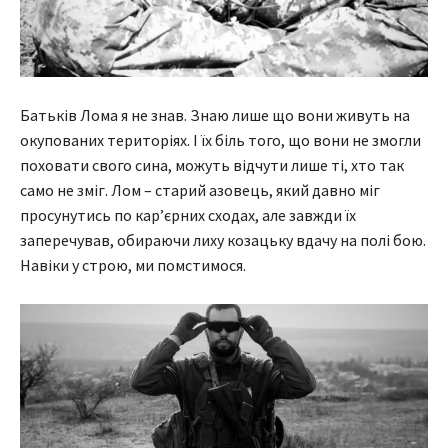
Батьків Лома я не знав. Знаю лише що вони живуть на
окупованих територіях. І їх біль того, що вони не змогли
поховати свого сина, можуть відчути лише ті, хто так
само не зміг. Лом – старий азовець, який давно міг
просунутись по кар’єрних сходах, але завжди їх
заперечував, обираючи лиху козацьку вдачу на полі бою.
Навіки у строю, ми помстимося.