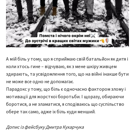
А мій біль у тому, що я сприймаю свій батальйон як дитя і
коли хтось гине – відчуваю, як з мене шкіру живцем
здирають, та усвідомлення того, що на війні інакше бути
не може все одно не допомагає.
Парадокс у тому, що біль є одночасно фактором злому і
мотивації для жорсткої боротьби. І щоразу, обираючи
боротися, а не зламатися, я сподіваюсь що суспільство
обере так само, адже їх біль куди менший.
Допис із фейсбуку Дмитра Кухарчука