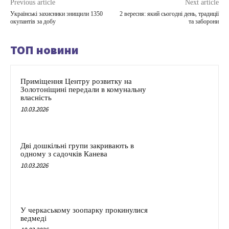
Previous article
Next article
Українські захисники знищили 1350
2 вересня: який сьогодні день, традиції
окупантів за добу
та заборони
ТОП новини
Приміщення Центру розвитку на
Золотоніщині передали в комунальну
власність
10.03.2026
Дві дошкільні групи закривають в
одному з садочків Канева
10.03.2026
У черкаському зоопарку прокинулися
ведмеді