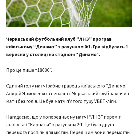
Черкаський футбольний клуб “ЛНЗ” програв
київському “Динамо” з рахунком 0:1. Гра відбулась 1
вересня у столиці на стадіоні “Динамо”.
Про це пише “18000”.
Єдиний гол у матчі забив гравець київського “Динамо”
Андрій Ярмоленко з пенальті. Черкаський клуб закінчив
матч без голів. Це був матч п’ятого туру VBET-ліги.
Нагадаємо, що у попередньому матчі “ЛНЗ” переміг
львівські “Карпати” з рахунком 2:1. Це була друга
перемога поспіль для містян. Перед цим вони перемогли