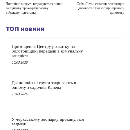
Чоловіків можуть відрахувати з вишів
Сейм Литви схвалив денонсацію
за відмову проходити базову
договору з Росією про правову
військову підготовку
допомогу
ТОП новини
Приміщення Центру розвитку на
Золотоніщині передали в комунальну
власність
10.03.2026
Дві дошкільні групи закривають в
одному з садочків Канева
10.03.2026
У черкаському зоопарку прокинулися
ведмеді