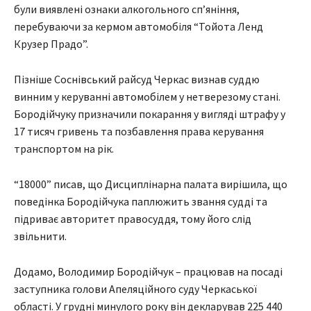
були виявлені ознаки алкогольного сп’яніння,
перебуваючи за кермом автомобіля “Тойота Ленд
Крузер Прадо”.
Пізніше Соснівський райсуд Черкас визнав суддю
винним у керуванні автомобілем у нетверезому стані.
Бородійчуку призначили покарання у вигляді штрафу у
17 тисяч гривень та позбавлення права керування
транспортом на рік.
“18000” писав, що Дисциплінарна палата вирішила, що
поведінка Бородійчука паплюжить звання судді та
підриває авторитет правосуддя, тому його слід
звільнити.
Додамо, Володимир Бородійчук – працював на посаді
заступника голови Апеляційного суду Черкаської
області. У грудні минулого року він декларував 225 440