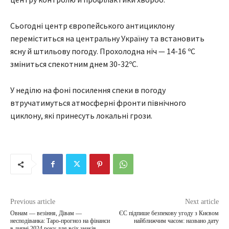
Сьогодні центр європейського антициклону
переміститься на центральну Україну та встановить
ясну й штильову погоду. Прохолодна ніч — 14-16 ºС
зміниться спекотним днем 30-32ºС.
У неділю на фоні посилення спеки в погоду
втручатимуться атмосферні фронти північного
циклону, які принесуть локальні грози.
Previous article
Next article
Овнам — везіння, Дівам —
ЄС підпише безпекову угоду з Києвом
несподіванка: Таро-прогноз на фінанси
найближчим часом: названо дату
в липні 2024 року для всіх знаків