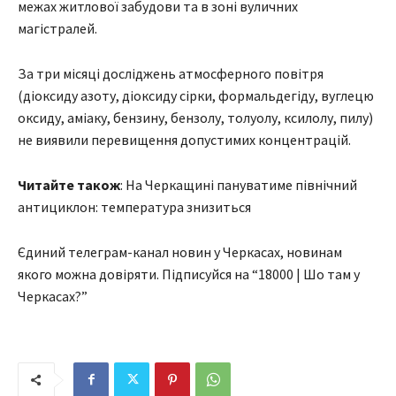
межах житлової забудови та в зоні вуличних
магістралей.
За три місяці досліджень атмосферного повітря
(діоксиду азоту, діоксиду сірки, формальдегіду, вуглецю
оксиду, аміаку, бензину, бензолу, толуолу, ксилолу, пилу)
не виявили перевищення допустимих концентрацій.
Читайте також
: На Черкащині пануватиме північний
антициклон: температура знизиться
Єдиний телеграм-канал новин у Черкасах, новинам
якого можна довіряти. Підписуйся на “18000 | Шо там у
Черкасах?”