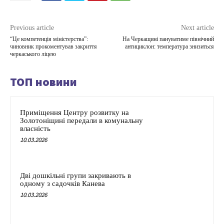
Previous article
Next article
“Це компетенція міністерства”:
На Черкащині пануватиме північний
чиновник прокоментував закриття
антициклон: температура знизиться
черкаського ліцею
ТОП новини
Приміщення Центру розвитку на
Золотоніщині передали в комунальну
власність
10.03.2026
Дві дошкільні групи закривають в
одному з садочків Канева
10.03.2026