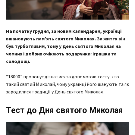
На початку грудня, за новим календарем, українці
вшановують пам’ять святого Миколая. За життя він
був турботливим, тому у День святого Миколая на
чемних і добрих очікують подарунки: іграшки та
солодощі.
“18000” пропонує дізнатися за допомогою тесту, хто
такий святий Миколай, чому українці його шанують та як
зародилися традиції у День святого Миколая.
Тест до Дня святого Миколая