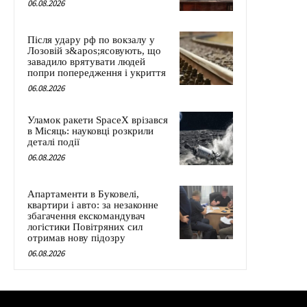
06.08.2026
Після удару рф по вокзалу у
Лозовій з&apos;ясовують, що
завадило врятувати людей
попри попередження і укриття
06.08.2026
Уламок ракети SpaceX врізався
в Місяць: науковці розкрили
деталі події
06.08.2026
Апартаменти в Буковелі,
квартири і авто: за незаконне
збагачення екскомандувач
логістики Повітряних сил
отримав нову підозру
06.08.2026