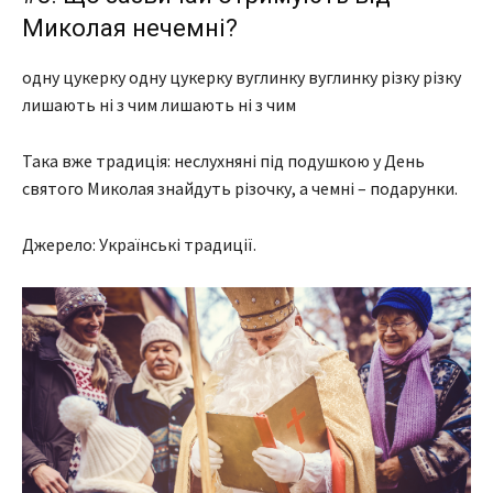
Миколая нечемні?
одну цукерку одну цукерку вуглинку вуглинку різку різку
лишають ні з чим лишають ні з чим
Така вже традиція: неслухняні під подушкою у День
святого Миколая знайдуть різочку, а чемні – подарунки.
Джерело: Українські традиції.