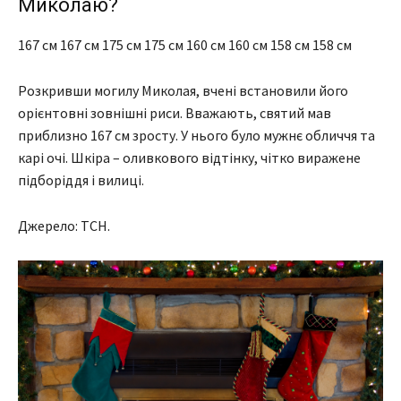
Миколаю?
167 см 167 см 175 см 175 см 160 см 160 см 158 см 158 см
Розкривши могилу Миколая, вчені встановили його
орієнтовні зовнішні риси. Вважають, святий мав
приблизно 167 см зросту. У нього було мужнє обличчя та
карі очі. Шкіра – оливкового відтінку, чітко виражене
підборіддя і вилиці.
Джерело: ТСН.