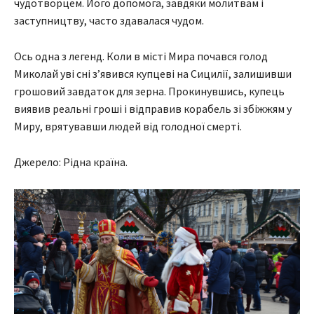
чудотворцем. Його допомога, завдяки молитвам і
заступництву, часто здавалася чудом.
Ось одна з легенд. Коли в місті Мира почався голод
Миколай уві сні з’явився купцеві на Сицилії, залишивши
грошовий завдаток для зерна. Прокинувшись, купець
виявив реальні гроші і відправив корабель зі збіжжям у
Миру, врятувавши людей від голодної смерті​.
Джерело: Рідна країна.