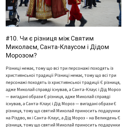
#10. Чи є різниця між Святим
Миколаєм, Санта-Клаусом і Дідом
Морозом?
Різниці немає, тому що всі три персонажі походять із
християнської традиції Різниці немає, тому що всі три
персонажі походять із християнської традиції Є різниця,
адже Миколай справді існував, а Санта-Клаус і Дід Мороз
— вигадані образи Є різниця, адже Миколай справді
існував, а Санта-Клаус і Дід Мороз — вигадані образи Є
різниця, тому що святий Миколай приносить подарунки
на Різдво, як і Санта-Клаус, а Дід Мороз – на Великдень Є
різниця, тому що святий Миколай приносить подарунки