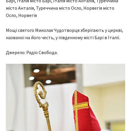
Барі, Італія місто Барі, Італія місто Анталія, Туреччина
місто Анталія, Туреччина місто Осло, Норвегія місто
Осло, Норвегія
Мощі святого Миколая Чудотворця зберігають у церкві,
названої на його честь, у південному місті Барі в Італії.
Джерело: Радіо Свобода.