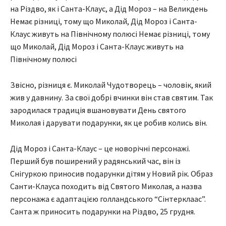
на Різдво, як і Санта-Клаус, а Дід Мороз – на Великдень
Немає різниці, тому що Миколай, Дід Мороз і Санта-
Клаус живуть на Північному полюсі Немає різниці, тому
що Миколай, Дід Мороз і Санта-Клаус живуть на
Північному полюсі
Звісно, різниця є. Миколай Чудотворець – чоловік, який
жив у давнину. За свої добрі вчинки він став святим. Так
зародилася традиція вшановувати День святого
Миколая і дарувати подарунки, як це робив колись він.
Дід Мороз і Санта-Клаус – це новорічні персонажі.
Перший був поширений у радянський час, він із
Снігуркою приносив подарунки дітям у Новий рік. Образ
Санти-Клауса походить від Святого Миколая, а назва
персонажа є адаптацією голландського “Сінтерклаас”.
Санта ж приносить подарунки на Різдво, 25 грудня.