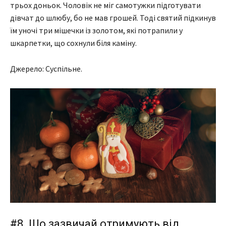
трьох доньок. Чоловік не міг самотужки підготувати
дівчат до шлюбу, бо не мав грошей. Тоді святий підкинув
їм уночі три мішечки із золотом, які потрапили у
шкарпетки, що сохнули біля каміну.
Джерело: Суспільне.
#8. Що зазвичай отримують від