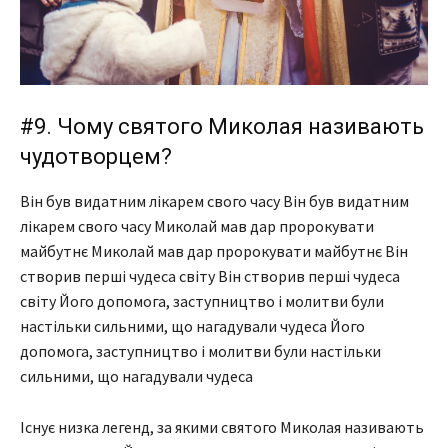
#9. Чому святого Миколая називають
чудотворцем?
Він був видатним лікарем свого часу Він був видатним
лікарем свого часу Миколай мав дар пророкувати
майбутнє Миколай мав дар пророкувати майбутнє Він
створив перші чудеса світу Він створив перші чудеса
світу Його допомога, заступництво і молитви були
настільки сильними, що нагадували чудеса Його
допомога, заступництво і молитви були настільки
сильними, що нагадували чудеса
Існує низка легенд, за якими святого Миколая називають