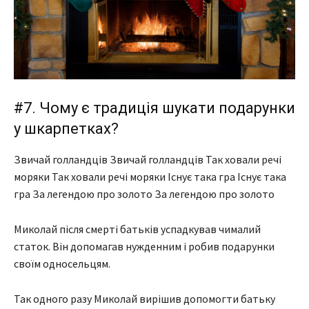
#7. Чому є традиція шукати подарунки
у шкарпетках?
Звичай голландців Звичай голландців Так ховали речі
моряки Так ховали речі моряки Існує така гра Існує така
гра За легендою про золото За легендою про золото
Миколай після смерті батьків успадкував чималий
статок. Він допомагав нужденним і робив подарунки
своїм односельцям.
Так одного разу Миколай вирішив допомогти батьку