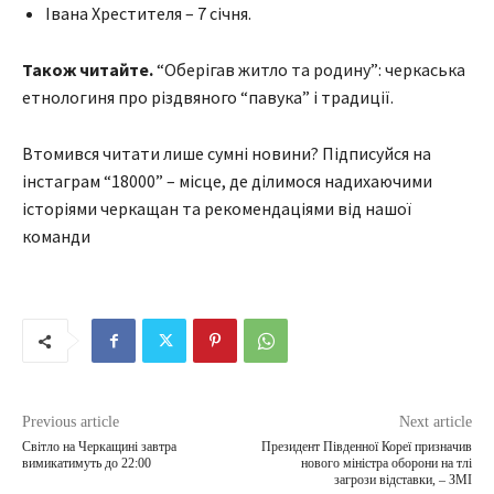
Івана Хрестителя – 7 січня.
Також читайте.
“Оберігав житло та родину”: черкаська
етнологиня про різдвяного “павука” і традиції.
Втомився читати лише сумні новини? Підписуйся на
інстаграм “18000” – місце, де ділимося надихаючими
історіями черкащан та рекомендаціями від нашої
команди
Previous article
Next article
Світло на Черкащині завтра
Президент Південної Кореї призначив
вимикатимуть до 22:00
нового міністра оборони на тлі
загрози відставки, – ЗМІ