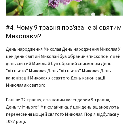
#4. Чому 9 травня пов'язане зі святим
Миколаєм?
День народження Миколая День народження Миколая У
цей день святий Миколай був обраний єпископом У цей
день святий Миколай був обраний єпископом День
"літнього" Миколая День "літнього" Миколая День
канонізації Миколая як святого День канонізації
Миколая як святого
Раніше 22 травня, а за новим календарем 9 травня, –
День “літнього” Миколайчика. У цей день вшановують
перенесення мощей святого Миколая. Подія відбулася у
1087 році.