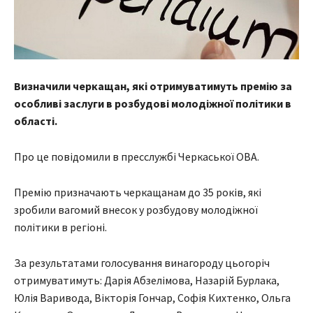
Визначили черкащан, які отримуватимуть премію за
особливі заслуги в розбудові молодіжної політики в
області.
Про це повідомили в пресслужбі Черкаської ОВА.
Премію призначають черкащанам до 35 років, які
зробили вагомий внесок у розбудову молодіжної
політики в регіоні.
За результатами голосування винагороду цьогоріч
отримуватимуть: Дарія Абзелімова, Назарій Бурлака,
Юлія Варивода, Вікторія Гончар, Софія Кихтенко, Ольга