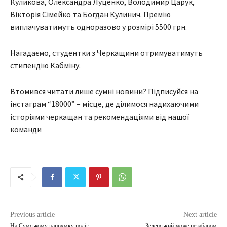
Куликова, Олександра Луценко, Володимир Царук,
Вікторія Сімейко та Богдан Кулинич. Премію
виплачуватимуть одноразово у розмірі 5500 грн.
Нагадаємо, студентки з Черкащини отримуватимуть
стипендію Кабміну.
Втомився читати лише сумні новини? Підписуйся на
інстаграм “18000” – місце, де ділимося надихаючими
історіями черкащан та рекомендаціями від нашої
команди
Previous article
Next article
На Сумському напрямку поліг
Зеленський може незабаром