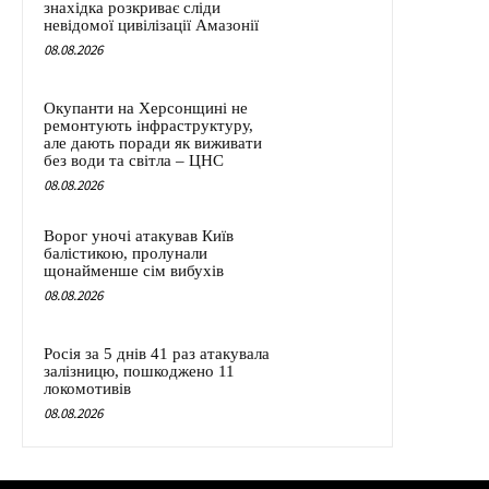
знахідка розкриває сліди
невідомої цивілізації Амазонії
08.08.2026
Окупанти на Херсонщині не
ремонтують інфраструктуру,
але дають поради як виживати
без води та світла – ЦНС
08.08.2026
Ворог уночі атакував Київ
балістикою, пролунали
щонайменше сім вибухів
08.08.2026
Росія за 5 днів 41 раз атакувала
залізницю, пошкоджено 11
локомотивів
08.08.2026