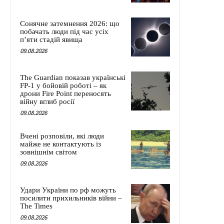
Сонячне затемнення 2026: що
побачать люди під час усіх
п’яти стадій явища
09.08.2026
The Guardian показав українські
FP-1 у бойовій роботі – як
дрони Fire Point переносять
війну вглиб росії
09.08.2026
Вчені розповіли, які люди
майже не контактують із
зовнішнім світом
09.08.2026
Удари України по рф можуть
посилити прихильників війни –
The Times
09.08.2026