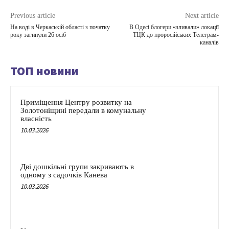
Previous article
Next article
На воді в Черкаській області з початку
В Одесі блогери «зливали» локації
року загинули 26 осіб
ТЦК до проросійських Телеграм-
каналів
ТОП новини
Приміщення Центру розвитку на
Золотоніщині передали в комунальну
власність
10.03.2026
Дві дошкільні групи закривають в
одному з садочків Канева
10.03.2026