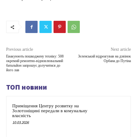
Previous article
Next article
Евакуюють пошкоджену техніку: 508
Зеленський відреагував на дзвінок
окремий ремонтно-відновлювальний
Орбана до Путіна
батальйон запрошує долучитися до
його лав
ТОП новини
Приміщення Центру розвитку на
Золотоніщині передали в комунальну
власність
10.03.2026