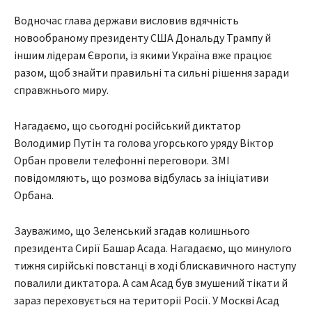
Водночас глава держави висловив вдячність
новообраному президенту США Дональду Трампу й
іншим лідерам Європи, із якими Україна вже працює
разом, щоб знайти правильні та сильні рішення заради
справжнього миру.
Нагадаємо, що сьогодні російський диктатор
Володимир Путін та голова угорського уряду Віктор
Орбан провели телефонні переговори. ЗМІ
повідомляють, що розмова відбулась за ініціативи
Орбана.
Зауважимо, що Зеленський згадав колишнього
президента Сирії Башар Асада. Нагадаємо, що минулого
тижня сирійські повстанці в ході блискавичного наступу
повалили диктатора. А сам Асад був змушений тікати й
зараз переховується на території Росії. У Москві Асад