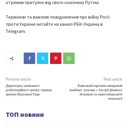
отримав притулок від свого союзника Путіна.
Термінові та важливі повідомлення про війну Росії
проти України читайте на каналі РБК-Україна в
Telegram.
Previous article
Next article
Директорка уманського
Київський картонно-паперовий
реабілітаційного центру отримає
комбінат: власник з Австрії фінансує
премію Верховної Ради
безпекові та енергозберігаючі
технології
ТОП новини