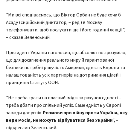
"Ми всі сподіваємось, що Віктор Орбан не буде хоча б
Асаду (сирійський диктатор, – ред.) в Москву
телефонувати, щоб послухати ще і його годинні лекції",
– сказав Зеленський.
Президент України наголосив, що абсолютно зрозуміло,
що для досягнення реального миру й гарантованої
безпеки потрібні рішучість Америки, єдність Європи та
налаштованість усіх партнерів на дотримання цілей і
принципів Статуту ООН.
"Не треба грати на власний імідж за рахунок єдності –
треба дбати про спільний успіх. Саме єдність у Європі
завжди дає успіх.
Розмови про війну проти України, яку
веде Росія, не можуть відбуватися без України
", –
підкреслив Зеленський.