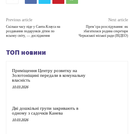
Previous article
Next article
Скільки часу піде у Санта-Клауса на
Прем’єра розслідування: як
роздавання подарунків дітям по
збагатилася родина секретаря
всьому світу, — дослідження
Черкаської міської ради (ВІДЕО)
ТОП новини
Приміщення Центру розвитку на
Золотоніщині передали в комунальну
власність
10.03.2026
Дві дошкільні групи закривають в
одному з садочків Канева
10.03.2026