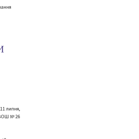
зання
И
 11 липня,
 ЗОШ № 26