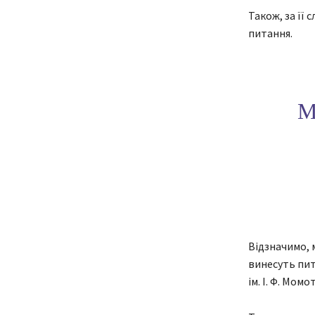
Також, за її
питання.
М
Відзначимо, м
винесуть пит
ім. І. Ф. Мом