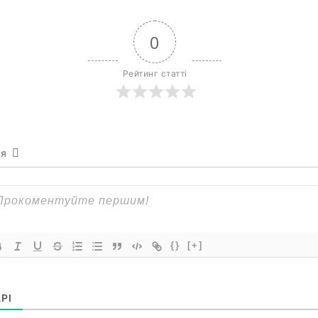
0
Рейтинг статті
ся
{}
[+]
РІ