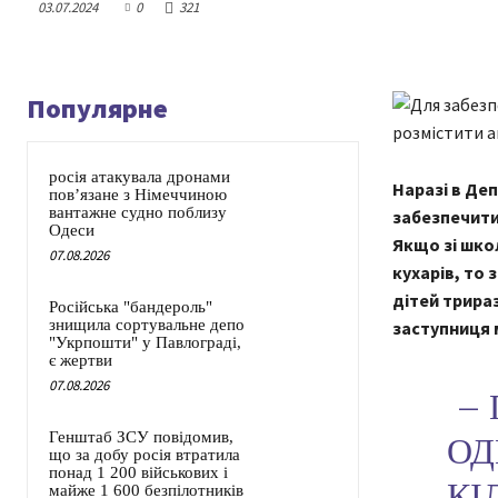
03.07.2024
0
321
Популярне
росія атакувала дронами
Наразі в Деп
пов’язане з Німеччиною
вантажне судно поблизу
забезпечити
Одеси
Якщо зі шко
07.08.2026
кухарів, то
дітей трира
Російська "бандероль"
знищила сортувальне депо
заступниця м
"Укрпошти" у Павлограді,
є жертви
07.08.2026
– 
Генштаб ЗСУ повідомив,
ОД
що за добу росія втратила
понад 1 200 військових і
КІ
майже 1 600 безпілотників