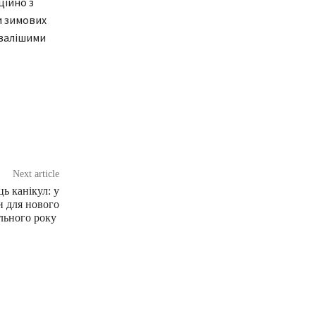
ційно з
и зимових
ивалішими
Next article
ць канікул: у
и для нового
льного року