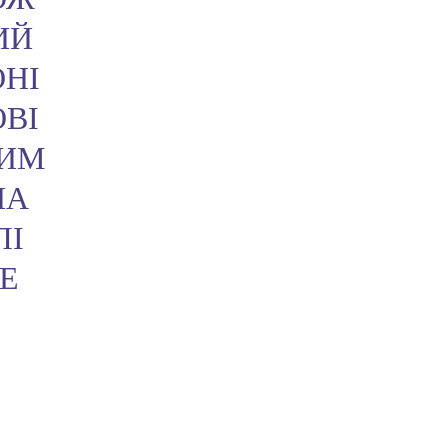
ИЙ
ОНІ
ОВІ
НИМ
НА
ЛІ
Е