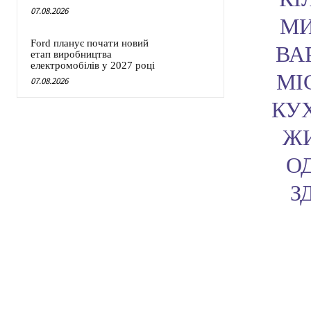
07.08.2026
МИ
Ford планує почати новий
ВА
етап виробництва
електромобілів у 2027 році
МІ
07.08.2026
КУ
ЖИ
О
З