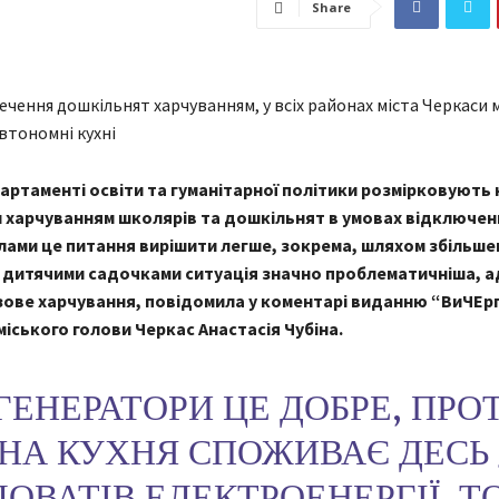
Share
артаменті освіти та гуманітарної політики розмірковують 
 харчуванням школярів та дошкільнят в умовах відключенн
лами це питання вирішити легше, зокрема, шляхом збільше
 з дитячими садочками ситуація значно проблематичніша, а
зове харчування, повідомила у коментарі виданню “ВиЧЕр
іського голови Черкас Анастасія Чубіна.
ГЕНЕРАТОРИ ЦЕ ДОБРЕ, ПРО
НА КУХНЯ СПОЖИВАЄ ДЕСЬ 
ЛОВАТІВ ЕЛЕКТРОЕНЕРГІЇ. Т