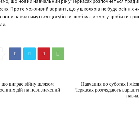
ємо, що новий навчальний рік у Черкасах розпочнеться тради
сня. Проте можливий варіант, що у школярів не буде осінніх ч
 ж вони навчатимуться щосуботи, щоб мати змогу зробити тр
ли.
, що виграє війну шляхом
Навчання по суботах і міся
воєнних дій на невизначений
Черкасах розглядають варіант
навча