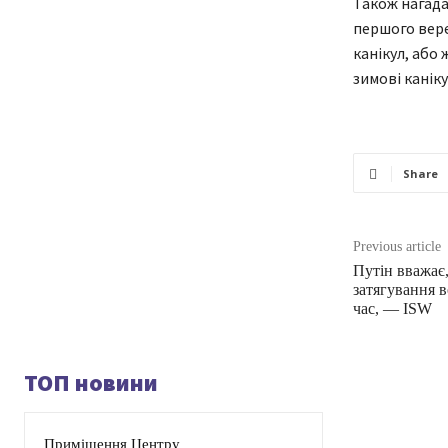
Також нагада
першого вере
канікул, або
зимові каніку
Share
Previous article
Путін вважає
затягування 
час, — ISW
ТОП новини
Приміщення Центру