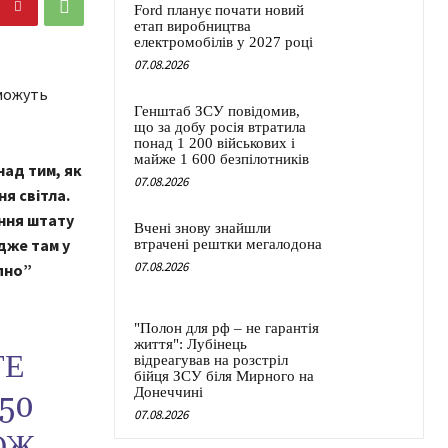
Ford планує почати новий
етап виробництва
електромобілів у 2027 році
07.08.2026
Генштаб ЗСУ повідомив,
що за добу росія втратила
понад 1 200 військових і
майже 1 600 безпілотників
над тим, як
07.08.2026
я світла.
ння штату
Вчені знову знайшли
дже там у
втрачені рештки мегалодона
07.08.2026
пно”
"Полон для рф – не гарантія
життя": Лубінець
ТЕ
відреагував на розстріл
бійця ЗСУ біля Мирного на
Донеччині
50
07.08.2026
ОЖ