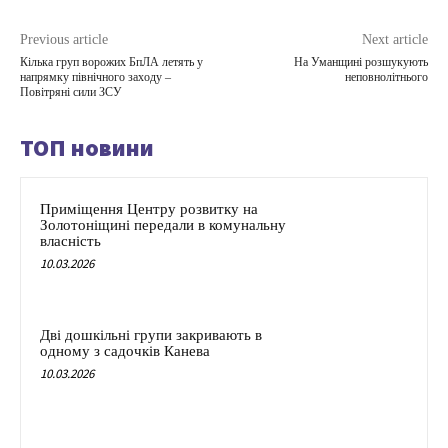
Previous article
Next article
Кілька груп ворожих БпЛА летять у
На Уманщині розшукують
напрямку північного заходу –
неповнолітнього
Повітряні сили ЗСУ
ТОП новини
Приміщення Центру розвитку на
Золотоніщині передали в комунальну
власність
10.03.2026
Дві дошкільні групи закривають в
одному з садочків Канева
10.03.2026