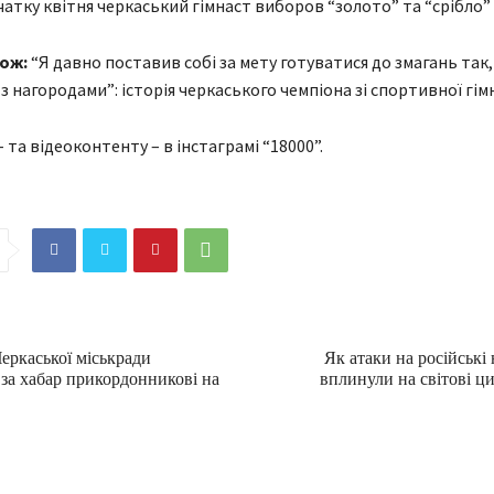
очатку квітня черкаський гімнаст виборов “золото” та “срібло” 
ож:
“Я давно поставив собі за мету готуватися до змагань так
з нагородами”: історія черкаського чемпіона зі спортивної гім
та відеоконтенту – в інстаграмі “18000”.
ркаської міськради
Як атаки на російські
за хабар прикордонникові на
вплинули на світові ц