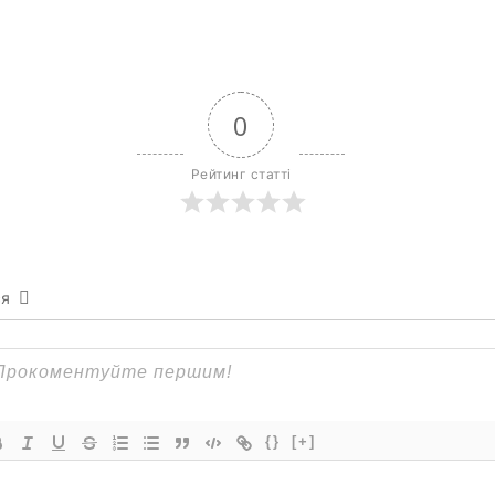
0
Рейтинг статті
ся
{}
[+]