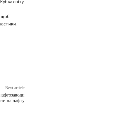
Кубка світу.
, щоб
настики.
Next article
 нафтозаводи
ини на нафту