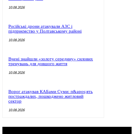
10.08.2026
Російські дрони атакували АЗС і
підприємство у Полтавському районі
10.08.2026
Вчені знайшли «золоту середину» силових
тренувань для довшого життя
10.08.2026
Ворог атакував КАБами Суми: п&apos;ять
постраждалих, пошкоджено житловий
сектор
10.08.2026