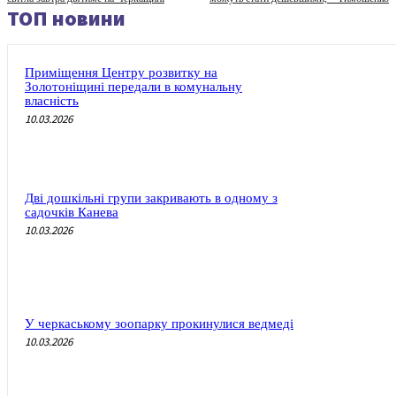
ТОП новини
Приміщення Центру розвитку на
Золотоніщині передали в комунальну
власність
10.03.2026
Дві дошкільні групи закривають в одному з
садочків Канева
10.03.2026
У черкаському зоопарку прокинулися ведмеді
10.03.2026