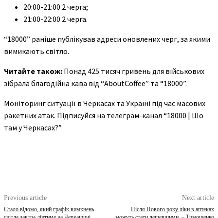
20:00-21:00 2 черга;
21:00-22:00 2 черга.
“18000” раніше публікував адреси оновлених черг, за якими
вимикають світло.
Читайте також:
Понад 425 тисяч гривень для військових
зібрала благодійна кава від “AboutCoffee” та “18000”.
Моніторинг ситуації в Черкасах та Україні під час масових
ракетних атак. Підписуйся на телеграм-канал “18000 | Шо
там у Черкасах?”
Previous article
Next article
Стало відомо, який графік вимкнень
Після Нового року ліки в аптеках
світла завтра діятиме на Черкащині
можуть стати дешевшими, – Тимошенко