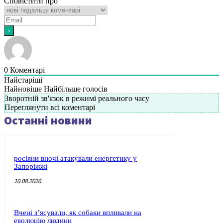
Сповістити про
0
Коментарі
Найстаріші
Найновіше
Найбільше голосів
Зворотній зв'язок в режимі реального часу
Переглянути всі коментарі
Останні новини
росіяни вночі атакували енергетику у
Запоріжжі
10.08.2026
Вчені з’ясували, як собаки впливали на
еволюцію людини