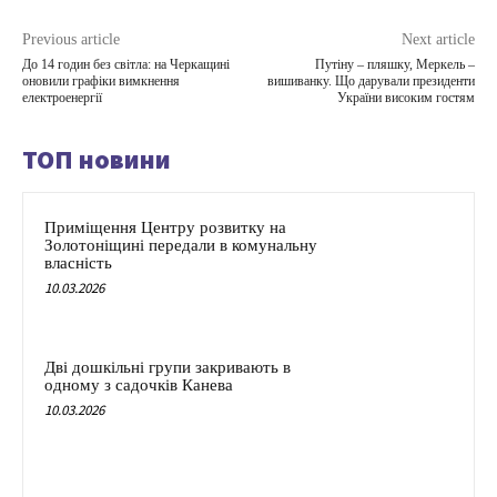
Previous article
Next article
До 14 годин без світла: на Черкащині
Путіну – пляшку, Меркель –
оновили графіки вимкнення
вишиванку. Що дарували президенти
електроенергії
України високим гостям
ТОП новини
Приміщення Центру розвитку на
Золотоніщині передали в комунальну
власність
10.03.2026
Дві дошкільні групи закривають в
одному з садочків Канева
10.03.2026