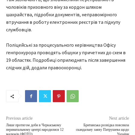
чоловіків призовного віку за кордон шляхом
шахрайства, підробки документів, неправомірного
втручання в роботу електронних реєстрів та підкупу
службовців.
Поліцейські за процесуального керівництва Офісу
генпрокурора проводять обшуки у причетних до схем в
19 областях. Подробиці оприлюднять після завершення
слідчих дій, додали правоохоронці.
Previous article
Next article
Лише протягом доби в Черкаському
Британська розвідка пояснила
перинатальному центрі народилися 12
скандальну заяву Патрушева щодо
малюків (ФОТО)
України