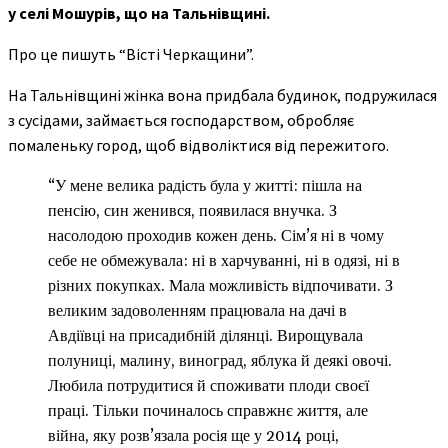
у селі Мошурів, що на Тальнівщині.
Про це пишуть “Вісті Черкащини”.
На Тальнівщині жінка вона придбала будинок, подружилася
з сусідами, займається господарством, обробляє
помаленьку город, щоб відволіктися від пережитого.
“У мене велика радість була у житті: пішла на
пенсію, син женився, появилася внучка. З
насолодою проходив кожен день. Сім’я ні в чому
себе не обмежувала: ні в харчуванні, ні в одязі, ні в
різних покупках. Мала можливість відпочивати. З
великим задоволенням працювала на дачі в
Авдіївці на присадибній ділянці. Вирощувала
полуниці, малину, виноград, яблука й деякі овочі.
Любила потрудитися й споживати плоди своєї
праці. Тільки починалось справжнє життя, але
війна, яку розв’язала росія ще у 2014 році,