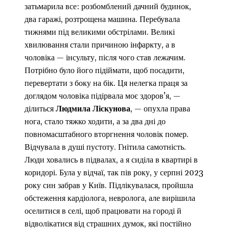
затьмарила все: розбомблений дачний будинок,
два гаражі, розтрощена машина. Перебувала
тижнями під великими обстрілами. Великі
хвилювання стали причиною інфаркту, а в
чоловіка — інсульту, після чого став лежачим.
Потрібно було його підіймати, щоб посадити,
перевертати з боку на бік. Ця нелегка праця за
доглядом чоловіка підірвала моє здоров’я, —
ділиться
Людмила Ліскунова
, — опухла права
нога, стало тяжко ходити, а за два дні до
повномасштабного вторгнення чоловік помер.
Відчувала в душі пустоту. Гнітила самотність.
Люди ховались в підвалах, а я сиділа в квартирі в
коридорі. Була у відчаї, так пів року, у серпні 2023
року син забрав у Київ. Підлікувалася, пройшла
обстеження кардіолога, невролога, але вирішила
оселитися в селі, щоб працювати на городі й
відволікатися від страшних думок, які постійно