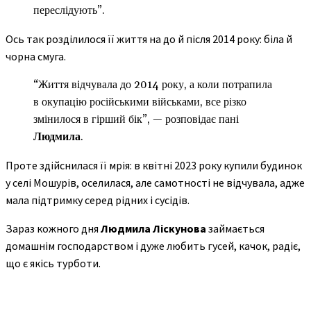
переслідують”.
Ось так розділилося її життя на до й після 2014 року: біла й
чорна смуга.
“Життя відчувала до 2014 року, а коли потрапила
в окупацію російськими військами, все різко
змінилося в гірший бік”, — розповідає пані
Людмила
.
Проте здійснилася її мрія: в квітні 2023 року купили будинок
у селі Мошурів, оселилася, але самотності не відчувала, адже
мала підтримку серед рідних і сусідів.
Зараз кожного дня
Людмила Ліскунова
займається
домашнім господарством і дуже любить гусей, качок, радіє,
що є якісь турботи.