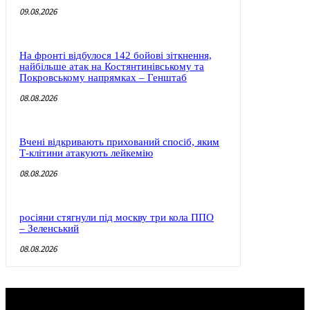
09.08.2026
На фронті відбулося 142 бойові зіткнення,
найбільше атак на Костянтинівському та
Покровському напрямках – Генштаб
08.08.2026
Вчені відкривають прихований спосіб, яким
Т-клітини атакують лейкемію
08.08.2026
росіяни стягнули під москву три кола ППО
– Зеленський
08.08.2026