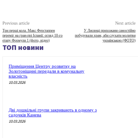
Previous article
Next article
Три перші кола. Макс Ферстаппен
У Лисянці прихожани самостійно
переміг на гран-прі Іспанії: огляд 10-го
побудували храм, аби слухати молитви
етапу Формули 1 (фото, відео)
українською (ФОТО)
ТОП новини
Приміщення Центру розвитку на
Золотоніщині передали в комунальну
власність
10.03.2026
Дві дошкільні групи закривають в одному з
садочків Канева
10.03.2026