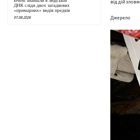
Вчені знайшли в людській
від дій зловм
ДНК сліди двох загадкових
«примарних» видів предків
Джерело
07.08.2026