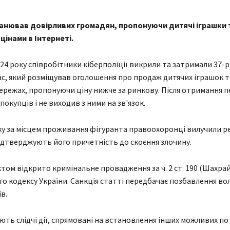
анював довірливих громадян, пропонуючи дитячі іграшки т
інами в Інтернеті.
024 року співробітники кіберполіції викрили та затримали 37-р
с, який розміщував оголошення про продаж дитячих іграшок та
ережах, пропонуючи ціну нижче за ринкову. Після отримання 
покупців і не виходив з ними на зв'язок.
ку за місцем проживання фігуранта правоохоронці вилучили р
ідтверджують його причетність до скоєння злочину.
том відкрито кримінальне провадження за ч. 2 ст. 190 (Шахра
о кодексу України. Санкція статті передбачає позбавлення вол
в.
ють слідчі дії, спрямовані на встановлення інших можливих по