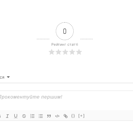
0
Рейтинг статті
ся
{}
[+]