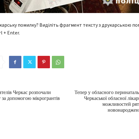
арську помилку? Виділіть фрагмент тексту з друкарською п
l + Enter.
ителів Черкас розпочали
Тепер у обласного перинатал
у за допомогою мікрогрантів
Черкаської обласної лікар
можливостей рят
новонароджен