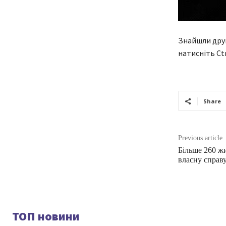
Знайшли друк
натисніть Ctr
Share
Previous article
Більше 260 ж
власну справ
ТОП новини