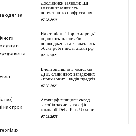
Дослідники заявили: ШІ
виявив вразливість
популярного шифрування
а одяг за
07.08.2026
На стадіоні "Чорноморець"
ічного
оцінюють масштаби
пошкоджень та визначають
 одягу в
обсяг робіт після атаки рф
передоплати
07.08.2026
Вчені знайшли в людській
ДНК сліди двох загадкових
ечові
«примарних» видів предків
07.08.2026
йство)
Атаки рф знищили склад
засобів захисту та офіс
і на строк
компанії Delta Plus Ukraine
07.08.2026
терпілих