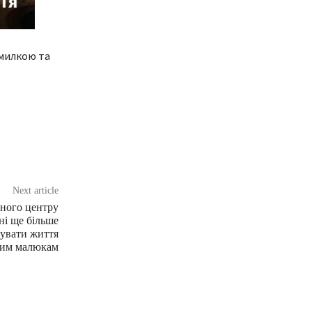
омилкою та
Next article
ьного центру
ні ще більше
увати життя
им малюкам