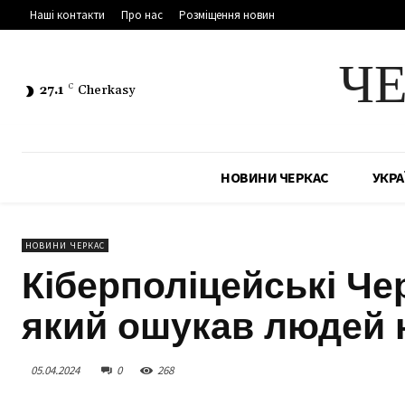
Наші контакти
Про нас
Розміщення новин
Ч
27.1
C
Cherkasy
НОВИНИ ЧЕРКАС
УКРА
НОВИНИ ЧЕРКАС
Кіберполіцейські Че
який ошукав людей н
05.04.2024
0
268