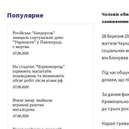
Популярне
Чоловік обм
заниженими ц
Російська "бандероль"
28 березня 2
знищила сортувальне депо
"Укрпошти" у Павлограді,
жителя Черка
є жертви
соціальних м
07.08.2026
він блокував 
На стадіоні "Чорноморець"
оцінюють масштаби
Під час обшу
пошкоджень та визначають
докази, що п
обсяг робіт після атаки рф
07.08.2026
За даним фак
Вчені знову знайшли
Кримінальног
втрачені рештки
до трьох рокі
мегалодона
07.08.2026
Наразі трива