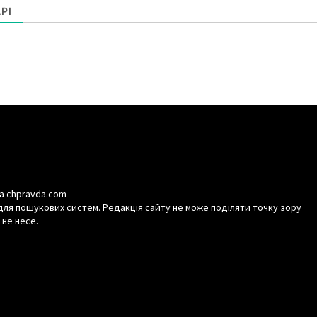
РІ
а chpravda.com
для пошукових систем. Редакція сайту не може поділяти точку зору
 не несе.