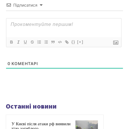
Підписатися
{}
[+]
0
КОМЕНТАРІ
Останні новини
У Києві після атаки рф виявили
тіло загиблого