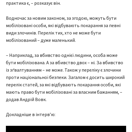
практика є, – розказує він.
Водночас за новим законом, за згодою, можуть бути
мобілізовані особи, які відбувають покарання за певні
види злочинів. Перелік тих, хто не може бути
мобілізований – дуже маленький.
– Наприклад, за вбивство однієї людини, особа може
бути мобілізована. А за вбивство двох – ні. За вбивство
із зґвалтуванням – не може. Також у переліку є злочини
проти національної безпеки. Загалом є досить широкий
перелік статей, за які відбувають покарання особи, які
мають право бути мобілізовані за власним бажанням, –
додав Андрій Вовк.
Докладніше в інтерв’ю: