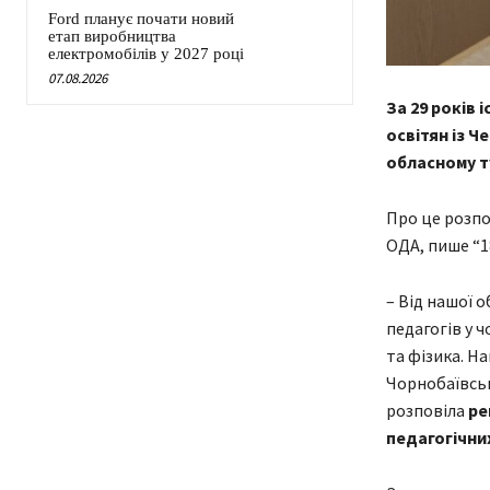
Ford планує почати новий
етап виробництва
електромобілів у 2027 році
07.08.2026
За 29 років 
освітян із Ч
обласному ту
Про це розпо
ОДА, пише “1
– Від нашої 
педагогів у 
та фізика. Н
Чорнобаївськ
розповіла
ре
педагогічни