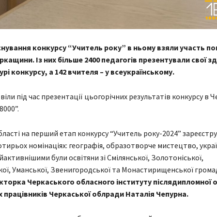
існування конкурсу “Учитель року” в ньому взяли участь по
еркащини. Із них більше 2400 педагогів презентували свої з
рі конкурсу, а 142 вчителя – у всеукраїнському.
віли під час презентації цьогорічних результатів конкурсу в Ч
8000”.
області на перший етап конкурсу “Учитель року-2024” зареєстру
чотирьох номінаціях: географія, образотворче мистецтво, укра
айактивнішими були освітяни зі Смілянської, Золотоніської,
ої, Уманської, Звенигородської та Монастирищенської громад
кторка Черкаського обласного інституту післядипломної о
х працівників Черкаської облради Наталія Чепурна.