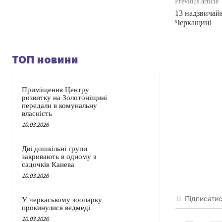
Previous article
13 надзвичайн
Черкащині
ТОП новини
Приміщення Центру
розвитку на Золотоніщині
передали в комунальну
власність
10.03.2026
Дві дошкільні групи
закривають в одному з
садочків Канева
10.03.2026
Підписати
У черкаському зоопарку
прокинулися ведмеді
10.03.2026