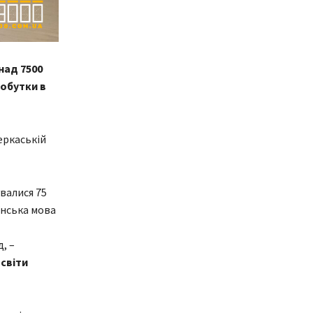
над 7500
добутки в
еркаській
валися 75
їнська мова
, –
світи