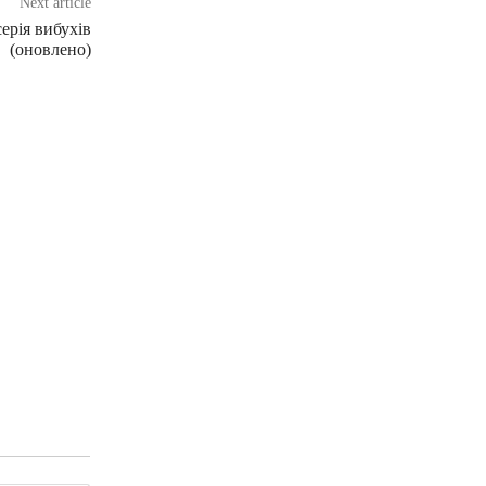
Next article
ерія вибухів
(оновлено)