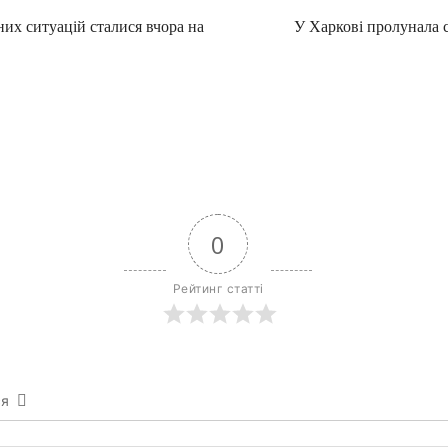
их ситуацій сталися вчора на
У Харкові пролунала с
0
Рейтинг статті
ся