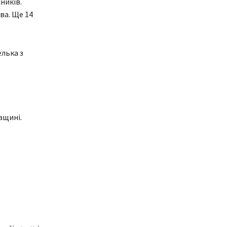
ників.
ва. Ще 14
елька з
ащині.