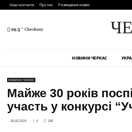
Наші контакти
Про нас
Розміщення новин
Ч
29.5
C
Cherkasy
НОВИНИ ЧЕРКАС
УКРА
НОВИНИ ЧЕРКАС
Майже 30 років посп
участь у конкурсі “
30.05.2024
0
186