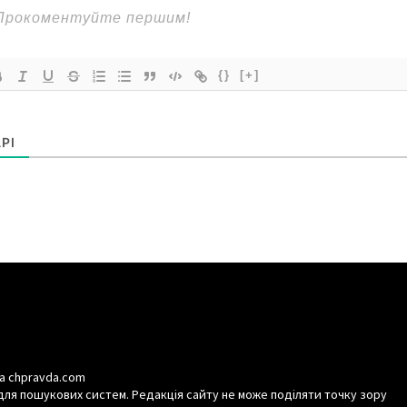
{}
[+]
РІ
а chpravda.com
для пошукових систем. Редакція сайту не може поділяти точку зору