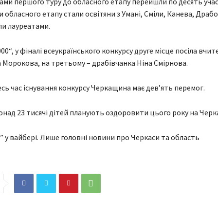
ами першого туру до обласного етапу перейшли по десять учас
обласного етапу стали освітяни з Умані, Сміли, Канева, Драбо
ли лауреатами.
00“, у фіналі всеукраїнського конкурсу друге місце посіла вчит
 Морокова, на третьому – драбівчанка Ніна Смірнова.
есь час існування конкурсу Черкащина має дев’ять перемог.
онад 23 тисячі дітей планують оздоровити цього року на Черк
” у вайбері. Лише головні новини про Черкаси та область