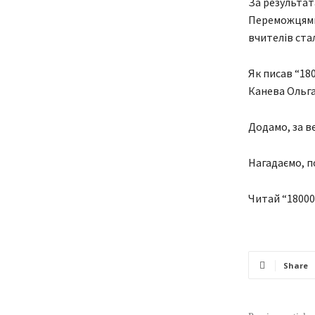
За результат
Переможцями 
вчителів ста
Як писав “180
Канева Ольга
Додамо, за в
Нагадаємо, п
Читай “18000
Share