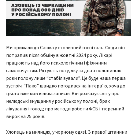
Ми приїхали до Сашка у столичний госпіталь. Сюди він
потрапив після обміну в жовтні 2024 року. Лікарі
працюють над його психологічним і фізичним
самопочуттям. Рятують ногу, яку за два з половиною
роки полону лише “стабілізували”. Це буде наша перша
зустріч. “Пако” швидко погодився на інтерв’ю, хоча до
цього вже мав кілька записів. Він розказує світу про
нелюдські знущання у російському полоні, брак
лікування і голод; про методи роботи ФСБ і тюремний
вирок на 25 років.
Хлопець на милицях, у чорному одязі. З правої штанини