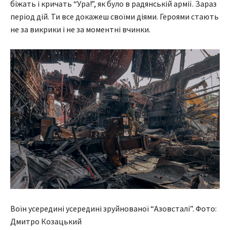
біжать і кричать “Ура!”, як було в радянській армії. Зараз
період дій. Ти все докажеш своїми діями. Героями стають
не за викрики і не за моментні вчинки.
Воїн усередині усередині зруйнованої “Азовсталі”. Фото:
Дмитро Козацький