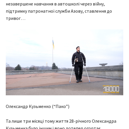
незавершене навчання в автошколі через війну,
підтримку патронатної служби Азову, ставлення до
тривог…
Олександр Кузьменко (“Пако”)
Та лише три місяці тому життя 28-річного Олександра
Кузьменка було іншим і воно дотепер огортає