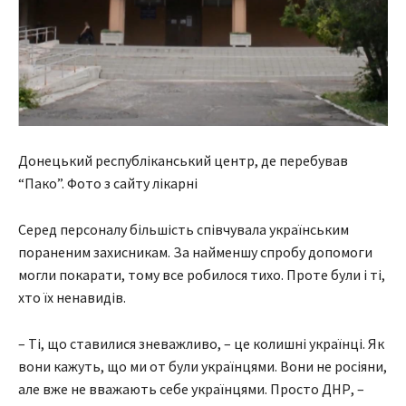
Донецький республіканський центр, де перебував
“Пако”. Фото з сайту лікарні
Серед персоналу більшість співчувала українським
пораненим захисникам. За найменшу спробу допомоги
могли покарати, тому все робилося тихо. Проте були і ті,
хто їх ненавидів.
– Ті, що ставилися зневажливо, – це колишні українці. Як
вони кажуть, що ми от були українцями. Вони не росіяни,
але вже не вважають себе українцями. Просто ДНР, –