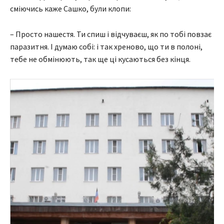
сміючись каже Сашко, були клопи:
– Просто нашестя. Ти спиш і відчуваєш, як по тобі повзає
паразитня. І думаю собі: і так хреново, що ти в полоні,
тебе не обмінюють, так ще ці кусаються без кінця.