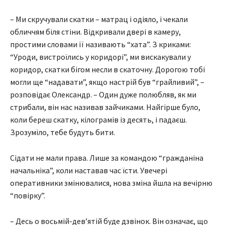
– Ми скручували скатки – матрац і одіяло, і чекали
обличчям біля стіни. Відкривали двері в камеру,
простими словами її називають “хата”. З криками:
“Уроди, вистроїлись у коридорі”, ми вискакували у
коридор, скатки бігом несли в скаточну. Дорогою тобі
могли ще “надавати”, якщо настрій був “грайливий”, –
розповідає Олександр. – Один дуже полюбляв, як ми
стрибали, він нас називав зайчиками. Найгірше було,
коли береш скатку, кілограмів із десять, і падаєш.
Зрозуміло, тебе будуть бити.
Сідати не мали права. Лише за командою “гражданіна
начальніка”, коли наставав час їсти. Увечері
оперативники змінювалися, нова зміна йшла на вечірню
“повірку”.
– Десь о восьмій-дев’ятій буде дзвінок. Він означає, що