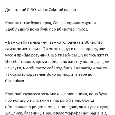
Донецький СІЗО. Фото: Східний варіант
Коли катів не було поряд, Сашко поринав у думки.
Здебільшого вони були про вбивство і голод:
– Важко вбити людину і важко голодувати. Вбивство
ламає моментально. Ти може відчути це не одразу, але з
часом прийде розуміння, що ти забираєш у когось життя.
Ми себе тішимо, що ми забираємо життя у ворога, але, як
не крути, ми вбиваємо собі подібних. І це завжди важко.
Так само голодування. Воно приводить тебе до
божевілля.
Коли зав’язувалася розмова між полоненими, вона була
про їжу: що б з’їли, з чим з’їли, кого б з’їли. Хлопці
обмінювалися рецептами, розповідали, як готують супи,
шашлики, баранину. Працювало “сарафанне” радіо: від