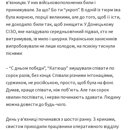
в’язницях. У них військовополонених били і
принижували. За що? Бо ти “укроп”. В одній із тюрм їжа
була жирною, порції великими, але до того, щоб її їсти,
не доходило: били так, щоб знищити. У Донецькому
СІЗО, яке нагадувало середньовічний підвал, хто не
витримував, їв мило і шнурки. Українських захисників
випробовували не лише холодом, на психіку тиснули
піснями:
– “С дньом побєди”, “Катюшу” змушували співати по
сорок разів, без кінця. Співали різними інтонаціями,
суржиком, не російською, просто, щоб була на фоні.
Думав, краще співати, ніж поб’ють. Але так сорок
хвилин поспівати, і нерви починають здавати. Людину
можна довести до будь-чого.
День у в’язниці починався з шостої ранку. З криками,
свистом приходили працівники оперативного відділу: