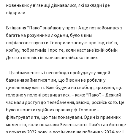
новеньких у в’язниці дізнавалися, які заклади і де
відкрили.
Втішання “Пако” знайшов у прозі. А ще познайомився з
багатьма розумними людьми, було з ким
пофілосовствувати. Говорили знову ж про їжу, сім’ю,
країну, побратимів і про те, коли настане їхній обмін.
Дехто з лінгвістів навчав англійської інших.
– Ця обмеженість і несвобода пробуджує у людей
бажання займатися тим, що б вони не робили у
цивільному житті. Вже будучи на свободі, зрозумів, що
головне у полоні розвиватися, – каже “Пако”. – Деякий
час мали доступ до телебачення, звісно, російського. Це
було в конституційних правах рф. Головне –
фільтрувати те, що там показували. Один із приємних
моментів, коли показали Зеленського. Пам’ятав його ще
з початку 2022 року, а потім уперше побачив у 2024-му. І