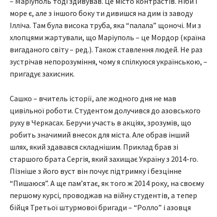
– Маріуполь тоді здивував. Це місто контрастів. Ніби і
море є, але з іншого боку ти дивишся на дим із заводу
Ілліча. Там була висока труба, яка “палала” щоночі. Ми з
хлопцями жартували, що Маріуполь – це Мордор (країна
вигаданого світу – ред.). Також ставлення людей. Не раз
зустрічав непорозуміння, чому я спілкуюся українською, –
пригадує захисник.
Сашко – вчитель історії, але жодного дня не мав
цивільної роботи. Студентом долучився до азовського
руху в Черкасах. Беручи участь в акціях, зрозумів, що
робить значимий внесок для міста. Але обрав інший
шлях, який здавався складнішим. Приклад брав зі
старшого брата Сергія, який захищає Україну з 2014-го.
Пізніше з його вуст він почує підтримку і безцінне
“Пишаюся”. А ще пам’ятає, як того ж 2014 року, на своєму
першому курсі, проводжав на війну студентів, а тепер
бійця Третьої штурмової бригади – “Ролло” і азовця