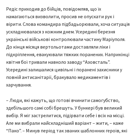
Редіс приходив до бійців, повідомляв, що їх
намагаються визволити, просив не опускати рук і
вірити. Слова командира підбадьорювали, хоча ситуація
ускладнювалася з кожним днем. Усередині березня
українські військові контролювали частину Маріуполя.
До кінця місяця вертольотами доставляли ліки і
підкріплення, евакуювали тяжких поранених. Наприкінці
квітня бої тривали навколо заводу “Азовсталь”.
Усередині залишалися цивільні і поранені захисники у
повній антисанітарії, бракувало медикаментів і
харчування.
– Люди, які кажуть, що готові вчинити самогубство,
здебільшого самі собі брешуть. У бункері був великий
вибір. Я міг застрелитися, підірвати себе і всіх на місці.
Але ми вибрали найскладніший варіант – жити, – каже
“Пако”. – Минув період так званих шаблонних героїв, які