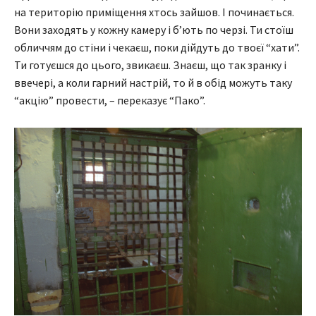
на територію приміщення хтось зайшов. І починається.
Вони заходять у кожну камеру і б’ють по черзі. Ти стоїш
обличчям до стіни і чекаєш, поки дійдуть до твоєї “хати”.
Ти готуєшся до цього, звикаєш. Знаєш, що так зранку і
ввечері, а коли гарний настрій, то й в обід можуть таку
“акцію” провести, – переказує “Пако”.