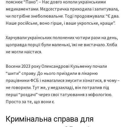
пояснює “Пако”. – Нас довго кололи українськими
медикаментами. Медсестричка приходила і запитувала,
чи потрібне знеболювальне. Тоді продовжувала: “Є два.
Наше російське, воно гірше, і ваше укропське, краще”.
Харчували українських полонених чотири рази на день,
щоправда порції були маленькі, їжі не вистачало. Хліба
не могли наїстися.
Восени 2023 року Олександрові Кузьменку почали
“шити” справу. До нього приїздили в лікарню
працівники ФСБ і намагалися змусити зізнатися, в чому –
не говорили. Тут же, у медзакладі, він потрапив під
перші “роздачі” через свої татуювання з міфологією.
Просто за те, що вони є.
Кримінальна справа для