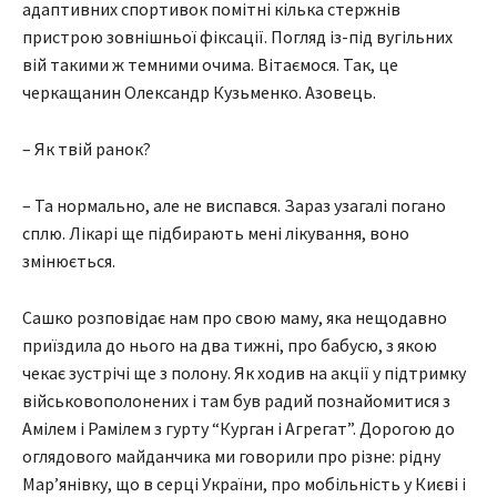
адаптивних спортивок помітні кілька стержнів
пристрою зовнішньої фіксації. Погляд із-під вугільних
вій такими ж темними очима. Вітаємося. Так, це
черкащанин Олександр Кузьменко. Азовець.
– Як твій ранок?
– Та нормально, але не виспався. Зараз узагалі погано
сплю. Лікарі ще підбирають мені лікування, воно
змінюється.
Сашко розповідає нам про свою маму, яка нещодавно
приїздила до нього на два тижні, про бабусю, з якою
чекає зустрічі ще з полону. Як ходив на акції у підтримку
військовополонених і там був радий познайомитися з
Амілем і Рамілем з гурту “Курган і Агрегат”. Дорогою до
оглядового майданчика ми говорили про різне: рідну
Мар’янівку, що в серці України, про мобільність у Києві і