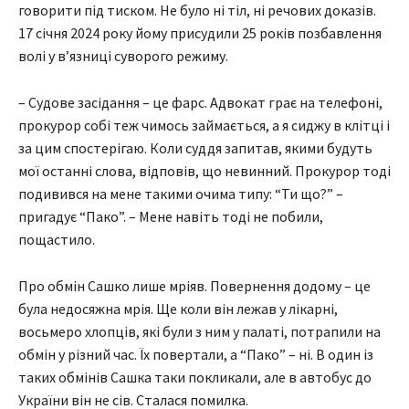
говорити під тиском. Не було ні тіл, ні речових доказів.
17 січня 2024 року йому присудили 25 років позбавлення
волі у в’язниці суворого режиму.
– Судове засідання – це фарс. Адвокат грає на телефоні,
прокурор собі теж чимось займається, а я сиджу в клітці і
за цим спостерігаю. Коли суддя запитав, якими будуть
мої останні слова, відповів, що невинний. Прокурор тоді
подивився на мене такими очима типу: “Ти що?” –
пригадує “Пако”. – Мене навіть тоді не побили,
пощастило.
Про обмін Сашко лише мріяв. Повернення додому – це
була недосяжна мрія. Ще коли він лежав у лікарні,
восьмеро хлопців, які були з ним у палаті, потрапили на
обмін у різний час. Їх повертали, а “Пако” – ні. В один із
таких обмінів Сашка таки покликали, але в автобус до
України він не сів. Сталася помилка.