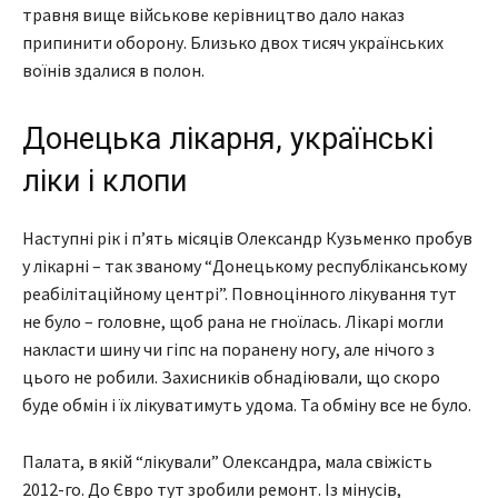
травня вище військове керівництво дало наказ
припинити оборону. Близько двох тисяч українських
воїнів здалися в полон.
Донецька лікарня, українські
ліки і клопи
Наступні рік і п’ять місяців Олександр Кузьменко пробув
у лікарні – так званому “Донецькому республіканському
реабілітаційному центрі”. Повноцінного лікування тут
не було – головне, щоб рана не гноїлась. Лікарі могли
накласти шину чи гіпс на поранену ногу, але нічого з
цього не робили. Захисників обнадіювали, що скоро
буде обмін і їх лікуватимуть удома. Та обміну все не було.
Палата, в якій “лікували” Олександра, мала свіжість
2012-го. До Євро тут зробили ремонт. Із мінусів,