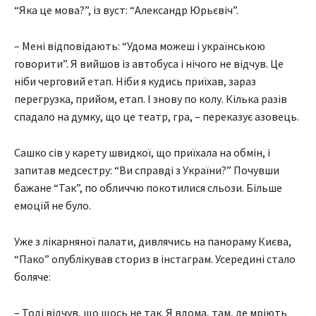
“Яка це мова?”, із вуст: “Александр Юрьєвіч”.
– Мені відповідають: “Удома можеш і українською
говорити”. Я вийшов із автобуса і нічого не відчув. Це
ніби черговий етап. Ніби я кудись приїхав, зараз
перегрузка, прийом, етап. І знову по колу. Кілька разів
спадало на думку, що це театр, гра, – переказує азовець.
Сашко сів у карету швидкої, що приїхала на обмін, і
запитав медсестру: “Ви справді з України?” Почувши
бажане “Так”, по обличчю покотилися сльози. Більше
емоцій не було.
Уже з лікарняної палати, дивлячись на панораму Києва,
“Пако” опублікував сториз в інстаграм. Усередині стало
боляче:
– Тоді відчув, що щось не так. Я вдома, там, де мріють