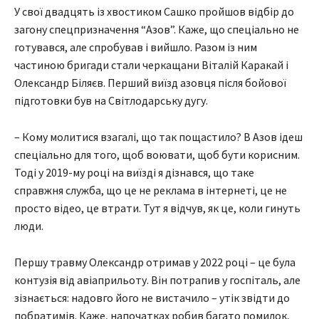
У свої двадцять із хвостиком Сашко пройшов відбір до
загону спецпризначення “Азов”. Каже, що спеціально не
готувався, але спробував і вийшло. Разом із ним
частиною бригади стали черкащани Віталій Каракай і
Олександр Біляєв. Перший виїзд азовця після бойової
підготовки був на Світлодарську дугу.
– Кому молитися взагалі, що так пощастило? В Азов ідеш
спеціально для того, щоб воювати, щоб бути корисним.
Тоді у 2019-му році на виїзді я дізнався, що таке
справжня служба, що це не реклама в інтернеті, це не
просто відео, це втрати. Тут я відчув, як це, коли гинуть
люди.
Першу травму Олександр отримав у 2022 році – це була
контузія від авіаприльоту. Він потрапив у госпіталь, але
зізнається: надовго його не вистачило – утік звідти до
побратимів. Каже, напочатках робив багато помилок,