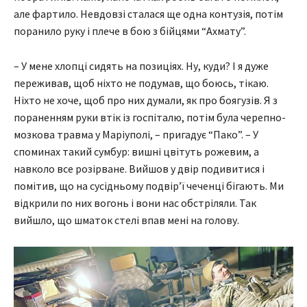
але фартило. Невдовзі сталася ще одна контузія, потім
поранило руку і плече в бою з бійцями “Ахмату”.
– У мене хлопці сидять на позиціях. Ну, куди? І я дуже
переживав, щоб ніхто не подумав, що боюсь, тікаю.
Ніхто не хоче, щоб про них думали, як про боягузів. Я з
пораненням руки втік із госпіталю, потім була черепно-
мозкова травма у Маріуполі, – пригадує “Пако”. – У
споминах такий сумбур: вишні цвітуть рожевим, а
навколо все розірване. Вийшов у двір подивитися і
помітив, що на сусідньому подвір’ї чеченці бігають. Ми
відкрили по них вогонь і вони нас обстріляли. Так
вийшло, що шматок стелі впав мені на голову.