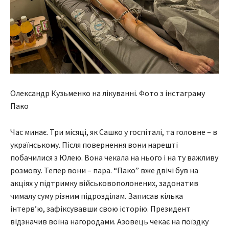
Олександр Кузьменко на лікуванні. Фото з інстаграму
Пако
Час минає. Три місяці, як Сашко у госпіталі, та головне – в
українському. Після повернення вони нарешті
побачилися з Юлею. Вона чекала на нього і на ту важливу
розмову. Тепер вони – пара. “Пако” вже двічі був на
акціях у підтримку військовополонених, задонатив
чималу суму різним підрозділам. Записав кілька
інтерв’ю, зафіксувавши свою історію. Президент
відзначив воїна нагородами. Азовець чекає на поїздку