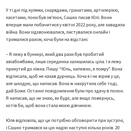
У ті дні під кулями, снарядами, гранатами, артилерією,
касетами, поки був зв’язок, Сашко писав Юлі. Вони
вперше мали побачитися у квітні 2022 року, але завадила
війна. Вони зідзвонювалися, листувалися онлайн і
трималися разом, хоча були на відстані.
– Я лежу в бункері, який два рази був пробитий
авіабомбами, лише серединка залишилась ціла. І я лежу
прикутий до ліжка. Пишу: “Юль, напевно, я помру”. Вона
відписала, щоб не казав дурниць. Хоча я і не вірив у це,
але шкодую, що написав. Вона ж накрутила себе тоді,
дай Боже. Останні повідомлення були про здачу в полон.
Я написав, що не знаю, як буде, але якщо повернусь,
хотів би, щоб вона стала моєю дівчиною.
Юля відповіла, що це потрібно обговорити при зустрічі,
і Сашко тримався за цю надію наступні кілька років. 20