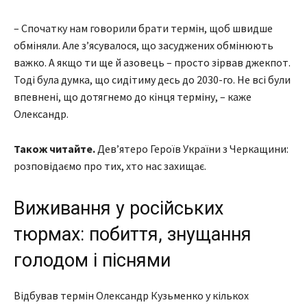
– Спочатку нам говорили брати термін, щоб швидше
обміняли. Але з’ясувалося, що засуджених обмінюють
важко. А якщо ти ще й азовець – просто зірвав джекпот.
Тоді була думка, що сидітиму десь до 2030-го. Не всі були
впевнені, що дотягнемо до кінця терміну, – каже
Олександр.
Також читайте.
Дев’ятеро Героїв України з Черкащини:
розповідаємо про тих, хто нас захищає.
Виживання у російських
тюрмах: побиття, знущання
голодом і піснями
Відбував термін Олександр Кузьменко у кількох