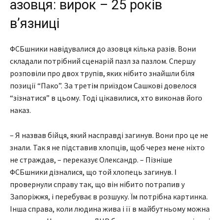
азовця: вирок – 25 років
в’язниці
ФСБшники навідувалися до азовця кілька разів. Вони
складали потрібний сценарій пазл за пазлом. Спершу
розповіли про двох трупів, яких нібито знайшли біля
позиції “Пако”. За третім приїздом Сашкові довелося
“зізнатися” в цьому. Тоді цікавилися, хто виконав його
наказ.
– Я назвав бійця, який насправді загинув. Вони про це не
знали. Так я не підставив хлопців, щоб через мене ніхто
не страждав, – переказує Олександр. – Пізніше
ФСБшники дізналися, що той хлопець загинув. І
провернули справу так, що він нібито потрапив у
Запоріжжя, і перебуває в розшуку. Їм потрібна картинка.
Інша справа, коли людина жива і її в майбутньому можна