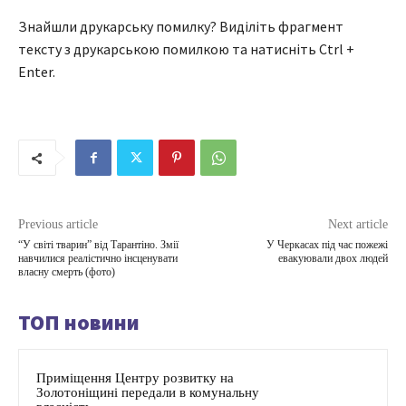
Знайшли друкарську помилку? Виділіть фрагмент
тексту з друкарською помилкою та натисніть Ctrl +
Enter.
Previous article
Next article
“У світі тварин” від Тарантіно. Змії
У Черкасах під час пожежі
навчилися реалістично інсценувати
евакуювали двох людей
власну смерть (фото)
ТОП новини
Приміщення Центру розвитку на
Золотоніщині передали в комунальну