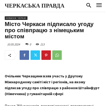
ЧЕРКАСЬКА ПРАВДА
НОВИНИ ЧЕРКАС
Місто Черкаси підписало угоду
про співпрацю з німецьким
містом
10.05.2024
0
213
Очільник Черкащини взяв участь у Другому
Міжнародному саміті міст і регіонів, на якому
підписав угоду про співпрацю з районом Штайнфурт
(Німеччина) у гуманітарній сфері
Понад 250 учасників, важливі меседжі, перспективні