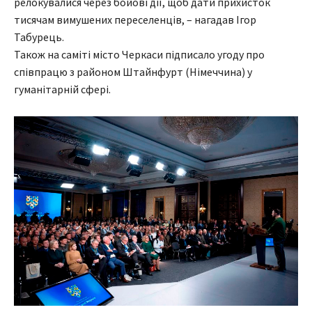
релокувалися через бойові дії, щоб дати прихисток
тисячам вимушених переселенців, – нагадав Ігор
Табурець.
Також на саміті місто Черкаси підписало угоду про
співпрацю з районом Штайнфурт (Німеччина) у
гуманітарній сфері.