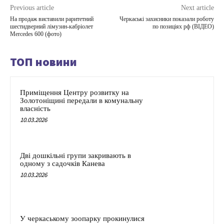
Previous article
Next article
На продаж виставили раритетний
Черкаські захисники показали роботу
шестидверний лімузин-кабріолет
по позиціях рф (ВІДЕО)
Mercedes 600 (фото)
ТОП новини
Приміщення Центру розвитку на
Золотоніщині передали в комунальну
власність
10.03.2026
Дві дошкільні групи закривають в
одному з садочків Канева
10.03.2026
У черкаському зоопарку прокинулися