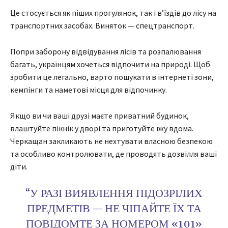
Це стосується як піших прогулянок, так і в’їздів до лісу на
транспортних засобах. Виняток — спецтранспорт.
Попри заборону відвідування лісів та розпалювання
багать, українцям хочеться відпочити на природі. Щоб
зробити це легально, варто пошукати в інтернеті зони,
кемпінги та наметові місця для відпочинку.
Якщо ви чи ваші друзі маєте приватний будинок,
влаштуйте пікнік у дворі та приготуйте їжу вдома.
Черкащан закликають не нехтувати власною безпекою
та особливо контролювати, де проводять дозвілля ваші
діти.
“У РАЗІ ВИЯВЛЕННЯ ПІДОЗРІЛИХ
ПРЕДМЕТІВ — НЕ ЧІПАЙТЕ ЇХ ТА
ПОВІДОМТЕ ЗА НОМЕРОМ «101»