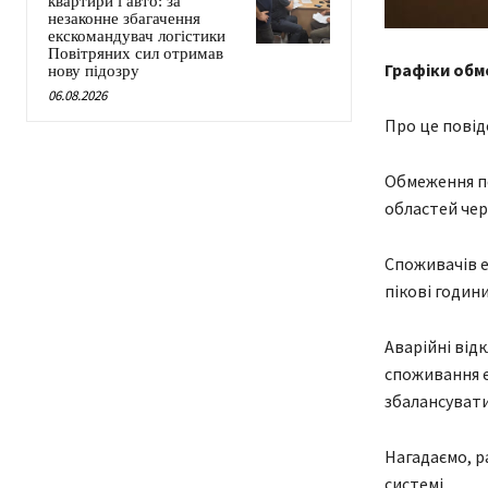
квартири і авто: за
незаконне збагачення
екскомандувач логістики
Повітряних сил отримав
Графіки обм
нову підозру
06.08.2026
Про це повід
Обмеження по
областей чере
Споживачів е
пікові години:
Аварійні від
споживання е
збалансувати
Нагадаємо, р
системі.