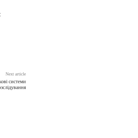
.
Next article
кові системи
озслідування