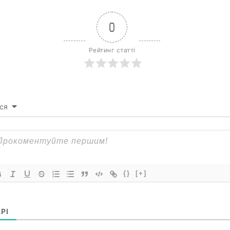
0
Рейтинг статті
ся
{}
[+]
РІ