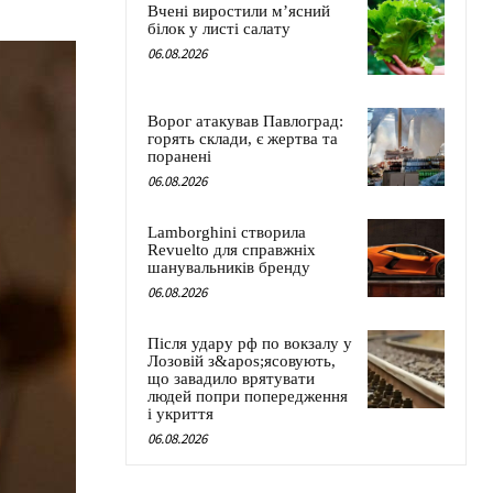
Вчені виростили м’ясний
білок у листі салату
06.08.2026
Ворог атакував Павлоград:
горять склади, є жертва та
поранені
06.08.2026
Lamborghini створила
Revuelto для справжніх
шанувальників бренду
06.08.2026
Після удару рф по вокзалу у
Лозовій з&apos;ясовують,
що завадило врятувати
людей попри попередження
і укриття
06.08.2026