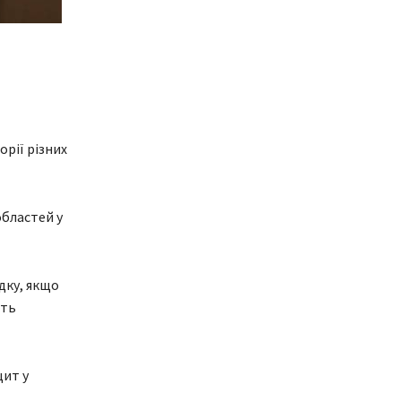
рії різних
областей у
дку, якщо
ють
цит у