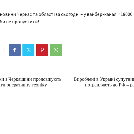
 новини Черкас та області за сьогодні – у вайбер-каналі “18000”
аби не пропустити!
ки з Черкащини продовжують
Вироблені в Україні супутни
ти оперативну техніку
потрапляють до РФ – р