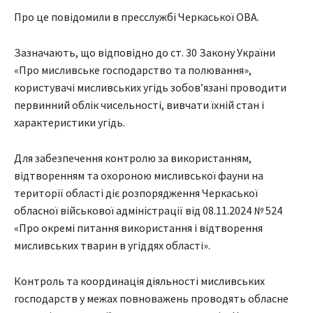
Про це повідомили в пресслужбі Черкаської ОВА.
Зазначають, що відповідно до ст. 30 Закону України
«Про мисливське господарство та полювання»,
користувачі мисливських угідь зобов’язані проводити
первинний облік чисельності, вивчати їхній стан і
характеристики угідь.
Для забезпечення контролю за використанням,
відтворенням та охороною мисливської фауни на
території області діє розпорядження Черкаської
обласної військової адміністрації від 08.11.2024 № 524
«Про окремі питання використання і відтворення
мисливських тварин в угіддях області».
Контроль та координація діяльності мисливських
господарств у межах повноважень проводять обласне