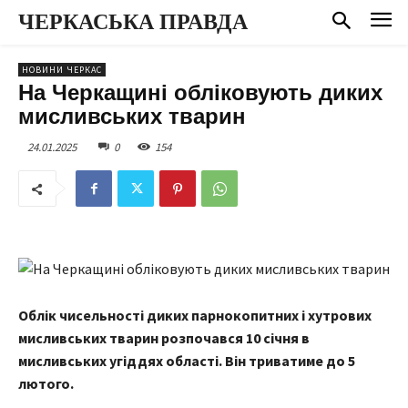
ЧЕРКАСЬКА ПРАВДА
НОВИНИ ЧЕРКАС
На Черкащині обліковують диких
мисливських тварин
24.01.2025
0
154
Облік чисельності диких парнокопитних і хутрових
мисливських тварин розпочався 10 січня в
мисливських угіддях області. Він триватиме до 5
лютого.