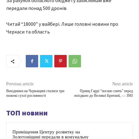
За рахунок обласного бюджету захисникам вже
передали понад 500 дронів.
Читай “18000” у вайбері. Лише головні новини про
Черкаси та область
Previous article
Next article
Вихідними на Черкащині сталися три
Принц Гаррі “погано спить” перед
пожежі сухої рослинності
поїздкою до Великої Британії, — ЗМІ
ТОП новини
Приміщення Центру розвитку на
Золотоніщині передали в комунальну