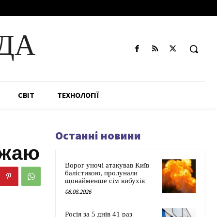
ДА
СВІТ
ТЕХНОЛОГІЇ
Останні новини
ожаю
Ворог уночі атакував Київ
балістикою, пролунали
щонайменше сім вибухів
08.08.2026
Росія за 5 днів 41 раз