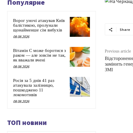
Популярне
Ворог уночі атакував Київ
балістикою, пролунали
Share
щонайменше сім вибухів
08.08.2026
Вітамін C може боротися з
Previous article
раком — але зовсім не так,
Відстороненн
як вважали вчені
замінить гене
08.08.2026
ЗМІ
Росія за 5 днів 41 раз
атакувала залізницю,
пошкоджено 11
локомотивів
08.08.2026
ТОП новини