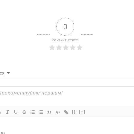
0
Рейтинг статті
ся
{}
[+]
РІ