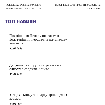
Черкащанка вчиняла домашнє
Ворог намагався прорвати оборону на
насильство над рідною матір’ю
Харківщині
ТОП новини
Приміщення Центру розвитку на
Золотоніщині передали в комунальну
власність
10.03.2026
Дві дошкільні групи закривають в
одному з садочків Канева
10.03.2026
У черкаському зоопарку прокинулися
ведмеді
10.03.2026