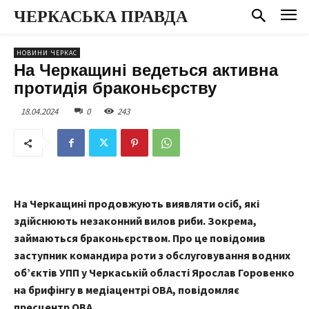
ЧЕРКАСЬКА ПРАВДА
НОВИНИ ЧЕРКАС
На Черкащині ведеться активна
протидія браконьєрству
18.04.2024
0
243
На Черкащині продовжують виявляти осіб, які
здійснюють незаконний вилов риби. Зокрема,
займаються браконьєрством. Про це повідомив
заступник командира роти з обслуговування водних
об’єктів УПП у Черкаській області Ярослав Горовенко
на брифінгу в медіацентрі ОВА, повідомляє
пресцентр ОВА.