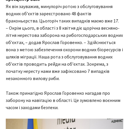
Як він зауважив, минулоріч ротою з обслуговування
водних об’єктів зареєстровано 48 фактів
браконьєрства. Цьогоріч таких випадків маємо вже 17.
– Окрім цього, в області з 8 квітня діє щорічна весняно-
літня нерестова заборона на рибогосподарських водних
об’єктах, – додав Ярослав Горовенко. – Здійснюється
вона з метою забезпечення охорони водних біоресурсів і
шляхів міграції. Наша рота з обслуговування водних
об’єктів проводить рейди на об’єктах. Зокрема, з
початку нересту нами вже зафіксовано 7 випадків
незаконного вилову риби.
Також принагідно Ярослав Горовенко нагадав про
заборону на навігацію в області. Це зумовлено воєнним
часом і заходами безпеки.