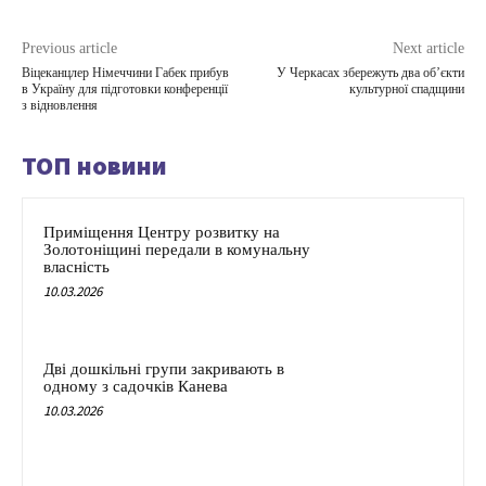
Previous article
Next article
Віцеканцлер Німеччини Габек прибув
У Черкасах збережуть два об’єкти
в Україну для підготовки конференції
культурної спадщини
з відновлення
ТОП новини
Приміщення Центру розвитку на
Золотоніщині передали в комунальну
власність
10.03.2026
Дві дошкільні групи закривають в
одному з садочків Канева
10.03.2026