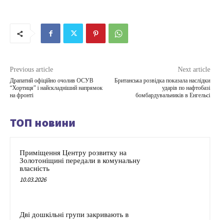
Previous article
Next article
Драпатий офіційно очолив ОСУВ
Британська розвідка показала наслідки
“Хортиця” і найскладніший напрямок
ударів по нафтобазі
на фронті
бомбардувальників в Енгельсі
ТОП новини
Приміщення Центру розвитку на
Золотоніщині передали в комунальну
власність
10.03.2026
Дві дошкільні групи закривають в