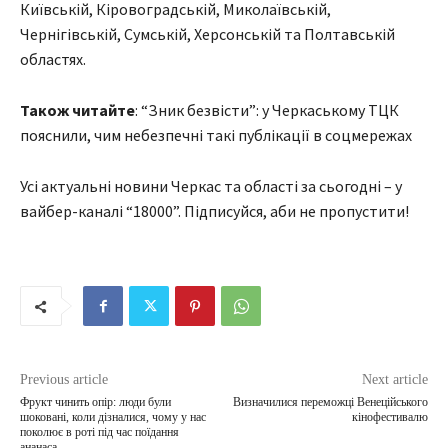
Київській, Кіровоградській, Миколаївській,
Чернігівській, Сумській, Херсонській та Полтавській
областях.
Також читайте
: “Зник безвісти”: у Черкаському ТЦК
пояснили, чим небезпечні такі публікації в соцмережах
Усі актуальні новини Черкас та області за сьогодні – у
вайбер-каналі “18000”. Підписуйся, аби не пропустити!
Previous article
Next article
Фрукт чинить опір: люди були
Визначилися переможці Венеційського
шоковані, коли дізналися, чому у нас
кінофестивалю
поколює в роті під час поїдання
ананаса