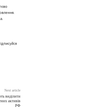
ттєво
овлення.
а.
ідписуйся
Next article
ть виділити
ених активів
РФ