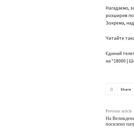
Нагадаємо, з
розширив пов
Зокрема, над
Читайте тако
Єдиний телег
на “18000 | Ш
Share
Previous article
На Великдень
посилено пат