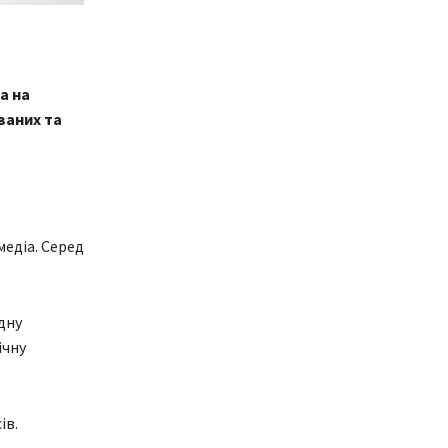
а на
ваних та
медіа. Серед
дну
ічну
ів.