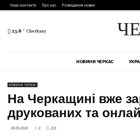
Наші контакти
Про нас
Розміщення новин
Ч
23.8
C
Cherkasy
НОВИНИ ЧЕРКАС
УКРА
НОВИНИ ЧЕРКАС
На Черкащині вже з
друкованих та онлай
04.05.2024
0
215