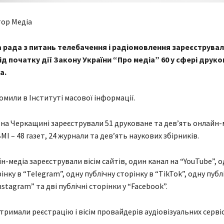
тор Медіа
 рада з питань телебачення і радіомовлення зареєструвал
д початку дії Закону України “Про медіа” 60 у сфері друко
а.
омили в Інституті масової інформації.
, на Черкащині зареєстрували 51 друковане та дев’ять онлайн-
І – 48 газет, 24 журнали та дев’ять наукових збірників.
н-медіа зареєстрували вісім сайтів, один канал на “YouTube”, о
інку в “Telegram”, одну публічну сторінку в “TikTok”, одну публ
nstagram” та дві публічні сторінки у “Facebook”.
тримали реєстрацію і вісім провайдерів аудіовізуальних сервіс