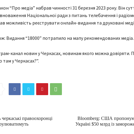
акон “Про медіа” набрав чинності 31 березня 2023 року. Він су
новаження Національної ради з питань телебачення і радіом
ав можливість реєструвати онлайн-видання та друковані меді
ж: Видання “18000” потрапило на мапу рекомендованих медіа.
рам-канал новин у Черкасах, новинам якого можна довіряти. П
о там у Черкасах?”.
 черкаські правоохоронці
Bloomberg: США пропоную
рулюватимуть
Україні $50 млрд із заморож