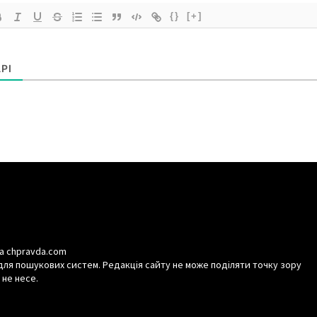
{}
[+]
РІ
а chpravda.com
для пошукових систем. Редакція сайту не може поділяти точку зору
 не несе.