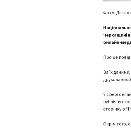
Фото: Детек
Національна
Черкащині ві
онлайн-меді
Про це повід
За їх даними
друкованих ЗМ
У сфері онлай
публічну стор
сторінку в “I
Окрім того, о